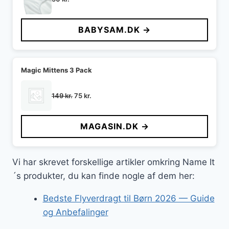
BABYSAM.DK →
Magic Mittens 3 Pack
Den
Den
149
kr.
75
kr.
oprindelige
aktuelle
pris
pris
MAGASIN.DK →
var:
er:
149 kr..
75 kr..
Vi har skrevet forskellige artikler omkring Name It
´s produkter, du kan finde nogle af dem her:
Bedste Flyverdragt til Børn 2026 — Guide
og Anbefalinger