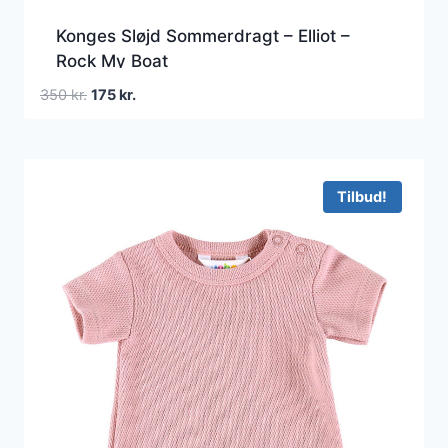
Konges Sløjd Sommerdragt – Elliot –
Rock My Boat
Den
Den
350
kr.
175
kr.
oprindelige
aktuelle
pris
pris
var:
er:
350 kr..
175 kr..
Tilbud!