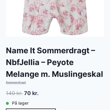
Name It Sommerdragt –
NbfJellia – Peyote
Melange m. Muslingeskal
Sommerdragt
Den
Den
140
kr.
70
kr.
oprindelige
aktuelle
På lager
pris
pris