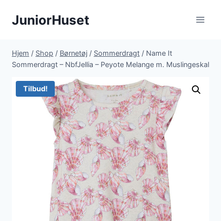
Fortsæt
JuniorHuset
til
indhold
Hjem
/
Shop
/
Børnetøj
/
Sommerdragt
/
Name It
Sommerdragt – NbfJellia – Peyote Melange m. Muslingeskal
Tilbud!