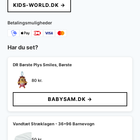
KIDS-WORLD.DK →
var:
er:
140 kr..
70 kr..
Betalingsmuligheder
Har du set?
DR Børste Plys Smiles, Børste
80
kr.
BABYSAM.DK →
Vandtæt Stræklagen - 36*96 Barnevogn
50
kr.