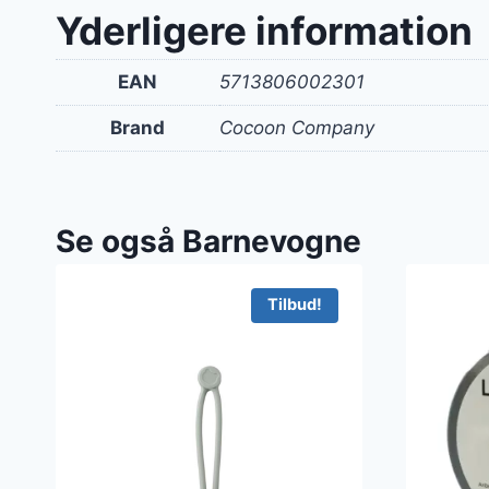
var:
Yderligere information
220 k
EAN
5713806002301
Brand
Cocoon Company
Se også Barnevogne
Tilbud!