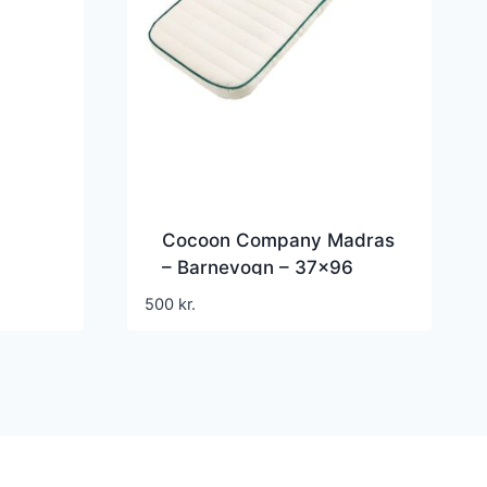
Cocoon Company Madras
– Barnevogn – 37×96
500
kr.