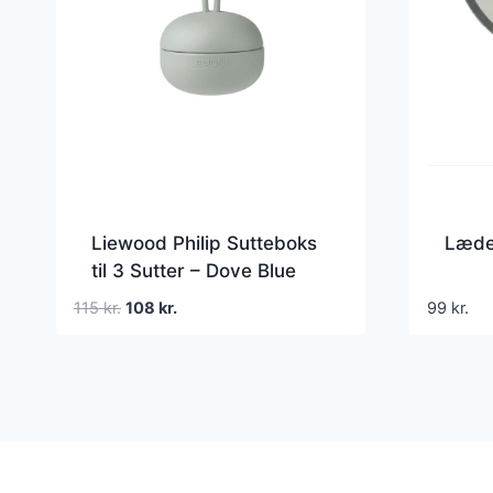
Liewood Philip Sutteboks
Læde
til 3 Sutter – Dove Blue
Den
Den
115
kr.
108
kr.
99
kr.
oprindelige
aktuelle
pris
pris
var:
er:
115 kr..
108 kr..