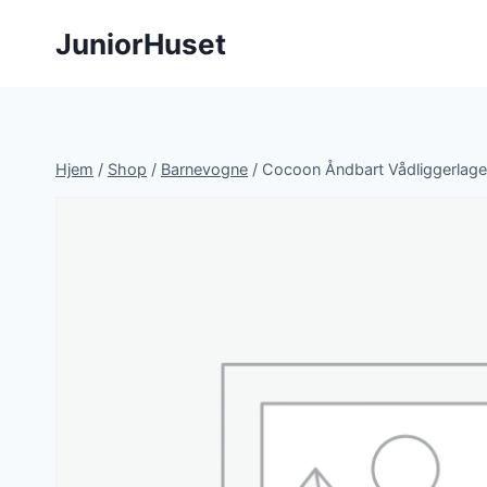
Fortsæt
JuniorHuset
til
indhold
Hjem
/
Shop
/
Barnevogne
/
Cocoon Åndbart Vådliggerlag