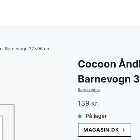
en, Barnevogn 37×96 cm
Cocoon Åndb
Barnevogn 
Barnevogne
139
kr.
På lager
MAGASIN.DK →