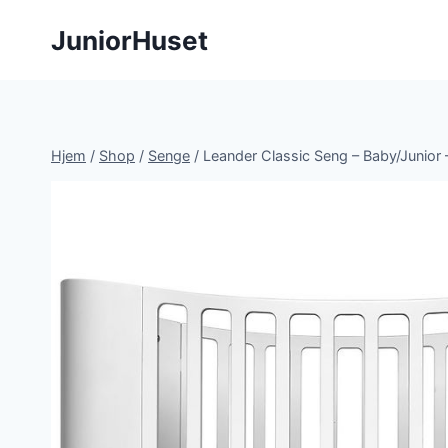
Fortsæt
JuniorHuset
til
indhold
Hjem
/
Shop
/
Senge
/
Leander Classic Seng – Baby/Junior