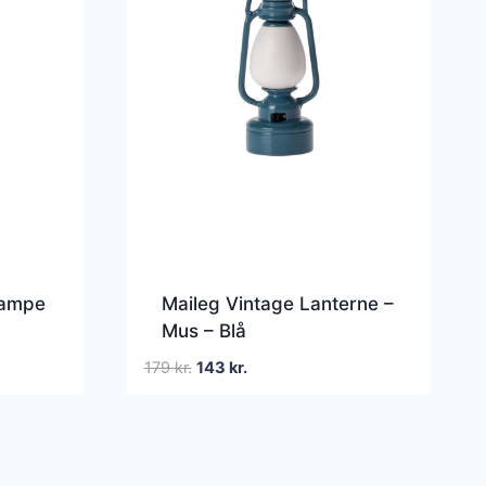
lampe
Maileg Vintage Lanterne –
Mus – Blå
Den
Den
179
kr.
143
kr.
oprindelige
aktuelle
pris
pris
var:
er:
179 kr..
143 kr..