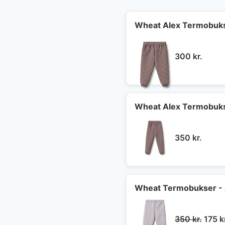
Wheat Alex Termobuks
300
kr.
Wheat Alex Termobuks
350
kr.
Wheat Termobukser - A
Den
350
kr.
175
k