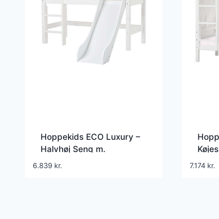
Hoppekids ECO Luxury –
Hopp
Halvhøj Seng m.
Køje
Rutsjebane – Lige Stige –
WOND
6.839
kr.
7.174
kr.
Flere Størrelser – Hvid
70×16