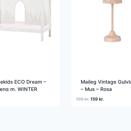
ekids ECO Dream –
Maileg Vintage Gulv
seng m. WINTER
– Mus – Rosa
ERLAND Forhæng –
Den
Den
199
kr.
159
kr.
0 cm. – Ikke Delbar
oprindelige
aktuelle
pris
pris
var:
er:
199 kr..
159 kr..