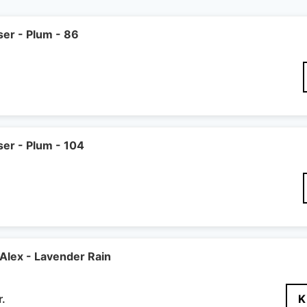
er - Plum - 86
er - Plum - 104
lex - Lavender Rain
Den
r.
K