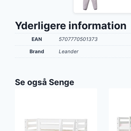
oprin
pris
var:
Yderligere information
350 k
EAN
5707770501373
Brand
Leander
Se også Senge