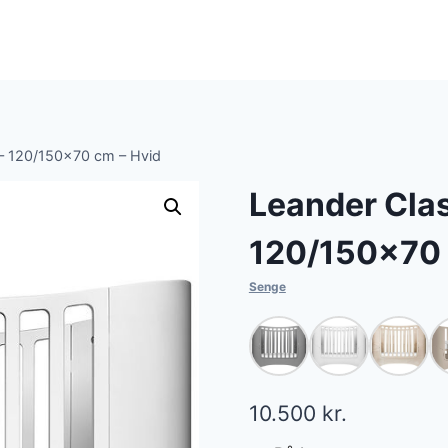
 – 120/150×70 cm – Hvid
Leander Clas
120/150×70 
Senge
10.500
kr.