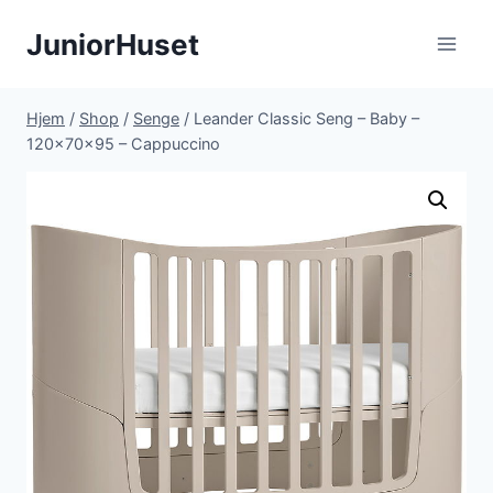
Fortsæt
JuniorHuset
til
indhold
Hjem
/
Shop
/
Senge
/
Leander Classic Seng – Baby –
120x70x95 – Cappuccino