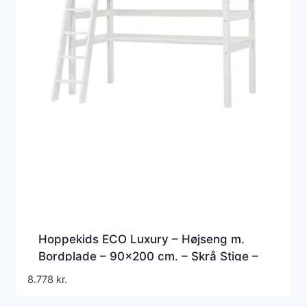
Hoppekids ECO Luxury – Højseng m.
Bordplade – 90×200 cm. – Skrå Stige –
Fleksibel Indlægsbund – Hvid
8.778
kr.