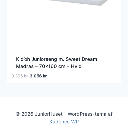
Kid’oh Juniorseng m. Sweet Dream
Madras – 70×160 cm – Hvid
Den
Den
3.395
kr.
3.056
kr.
oprindelige
aktuelle
pris
pris
var:
er:
3.395 kr..
3.056 kr..
© 2026 JuniorHuset - WordPress-tema af
Kadence WP