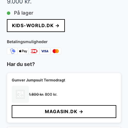
9.000
kr.
På lager
KIDS-WORLD.DK →
Betalingsmuligheder
Har du set?
Gunver Jumpsuit Termodragt
Den
Den
1.800
kr.
800
kr.
oprindelige
aktuelle
pris
pris
MAGASIN.DK →
var:
er:
1.800 kr..
800 kr..