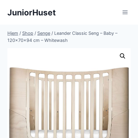
Fortsæt
JuniorHuset
til
indhold
Hjem
/
Shop
/
Senge
/
Leander Classic Seng – Baby –
120x70x94 cm – Whitewash