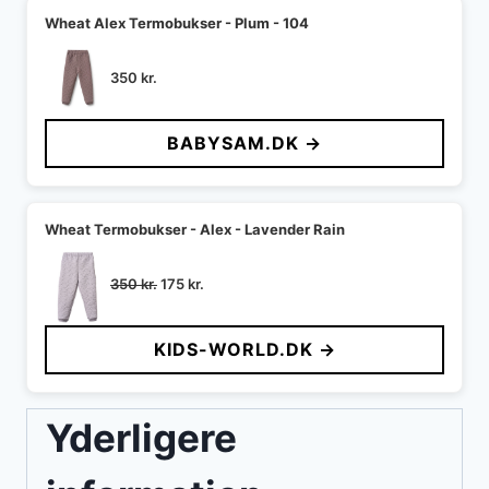
Wheat Alex Termobukser - Plum - 104
350
kr.
BABYSAM.DK →
Wheat Termobukser - Alex - Lavender Rain
Den
Den
350
kr.
175
kr.
oprindelige
aktuelle
pris
pris
KIDS-WORLD.DK →
var:
er:
350 kr..
175 kr..
Yderligere