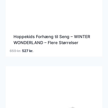
Hoppekids Forhæng til Seng – WINTER
WONDERLAND – Flere Størrelser
Den
Den
659
kr.
527
kr.
oprindelige
aktuelle
pris
pris
var:
er:
659 kr..
527 kr..