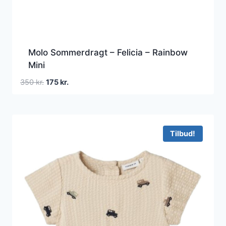
Molo Sommerdragt – Felicia – Rainbow
Mini
Den
Den
350
kr.
175
kr.
oprindelige
aktuelle
pris
pris
var:
er:
350 kr..
175 kr..
Tilbud!