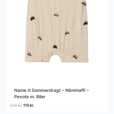
Name It Sommerdragt – NbmHaffi –
Peyote m. Biler
Den
Den
230
kr.
115
kr.
oprindelige
aktuelle