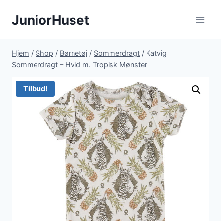
Fortsæt
JuniorHuset
til
indhold
Hjem
/
Shop
/
Børnetøj
/
Sommerdragt
/
Katvig
Sommerdragt – Hvid m. Tropisk Mønster
Tilbud!