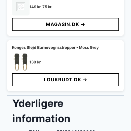
Den
Den
149
kr.
75
kr.
oprindelige
aktuelle
pris
pris
MAGASIN.DK →
var:
er:
149 kr..
75 kr..
Konges Sløjd Barnevognsstropper - Moss Grey
130
kr.
LOUKRUDT.DK →
Yderligere
information