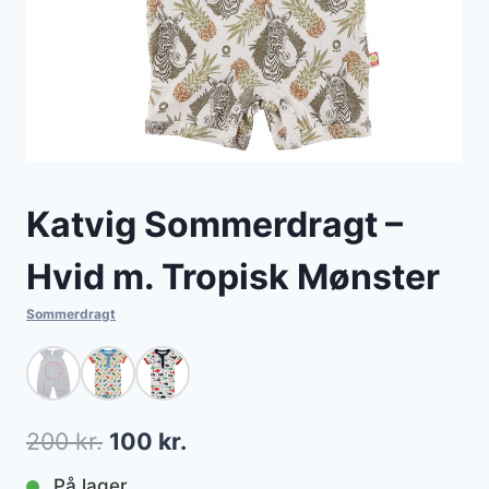
Katvig Sommerdragt –
Hvid m. Tropisk Mønster
Sommerdragt
Den
Den
200
kr.
100
kr.
oprindelige
aktuelle
På lager