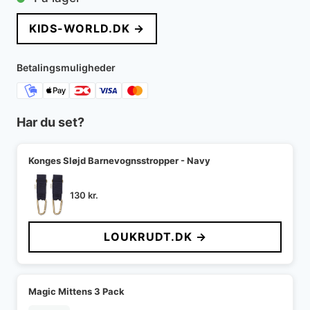
pris
pris
KIDS-WORLD.DK →
var:
er:
200 kr..
100 kr..
Betalingsmuligheder
Har du set?
Konges Sløjd Barnevognsstropper - Navy
130
kr.
LOUKRUDT.DK →
Magic Mittens 3 Pack