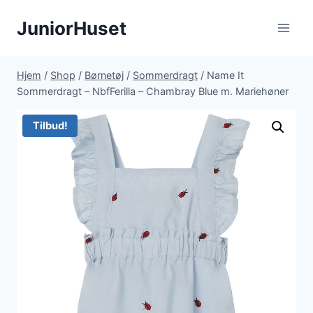
Fortsæt
JuniorHuset
til
indhold
Hjem
/
Shop
/
Børnetøj
/
Sommerdragt
/
Name It
Sommerdragt – NbfFerilla – Chambray Blue m. Mariehøner
Tilbud!