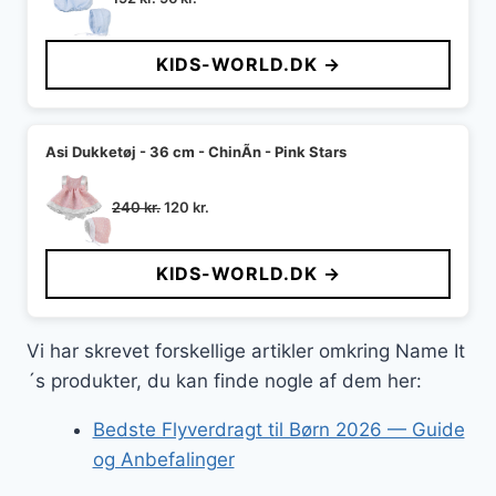
oprindelige
aktuelle
pris
pris
KIDS-WORLD.DK →
var:
er:
192 kr..
96 kr..
Asi Dukketøj - 36 cm - ChinÃ­n - Pink Stars
Den
Den
240
kr.
120
kr.
oprindelige
aktuelle
pris
pris
KIDS-WORLD.DK →
var:
er:
240 kr..
120 kr..
Vi har skrevet forskellige artikler omkring Name It
´s produkter, du kan finde nogle af dem her:
Bedste Flyverdragt til Børn 2026 — Guide
og Anbefalinger