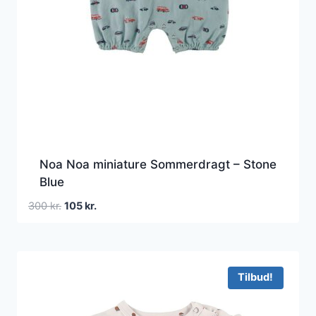
Noa Noa miniature Sommerdragt – Stone
Blue
Den
Den
300
kr.
105
kr.
oprindelige
aktuelle
pris
pris
var:
er:
300 kr..
105 kr..
Tilbud!