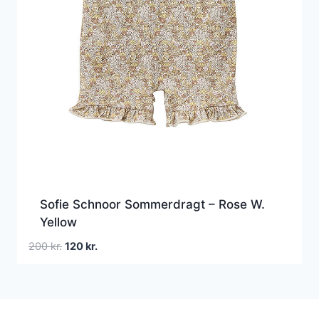
Sofie Schnoor Sommerdragt – Rose W.
Yellow
Den
Den
200
kr.
120
kr.
oprindelige
aktuelle
pris
pris
var:
er:
200 kr..
120 kr..