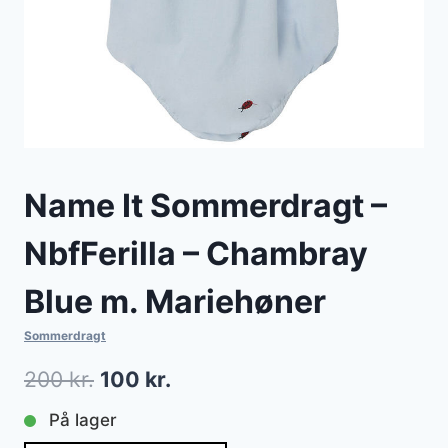
Name It Sommerdragt –
NbfFerilla – Chambray
Blue m. Mariehøner
Sommerdragt
Den
Den
200
kr.
100
kr.
oprindelige
aktuelle
På lager
pris
pris