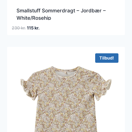
Smallstuff Sommerdragt – Jordbær –
White/Rosehip
Den
Den
230
kr.
115
kr.
oprindelige
aktuelle
pris
pris
var:
er:
230 kr..
115 kr..
Tilbud!