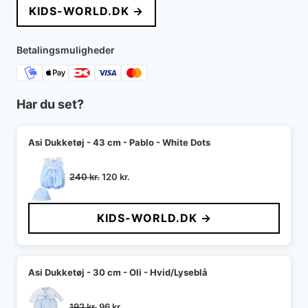
KIDS-WORLD.DK →
var:
er:
200 kr..
100 kr..
Betalingsmuligheder
Har du set?
Asi Dukketøj - 43 cm - Pablo - White Dots
Den
Den
240
kr.
120
kr.
oprindelige
aktuelle
pris
pris
KIDS-WORLD.DK →
var:
er:
240 kr..
120 kr..
Asi Dukketøj - 30 cm - Oli - Hvid/Lyseblå
Den
Den
192
kr.
96
kr.