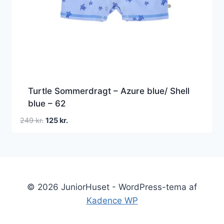
Turtle Sommerdragt – Azure blue/ Shell
blue – 62
Den
Den
249
kr.
125
kr.
oprindelige
aktuelle
pris
pris
var:
er:
249 kr..
125 kr..
© 2026 JuniorHuset - WordPress-tema af
Kadence WP