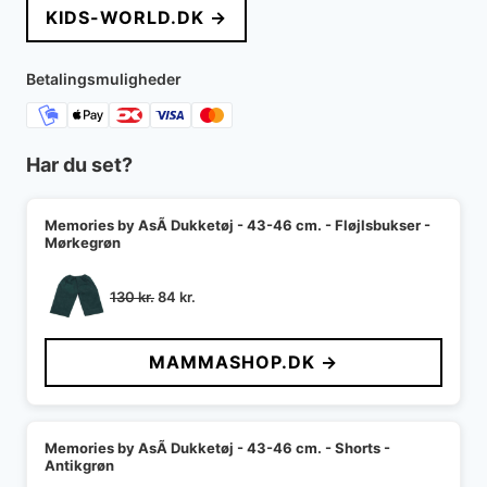
KIDS-WORLD.DK →
var:
er:
250 kr..
150 kr..
Betalingsmuligheder
Har du set?
Memories by AsÃ­ Dukketøj - 43-46 cm. - Fløjlsbukser -
Mørkegrøn
Den
Den
130
kr.
84
kr.
oprindelige
aktuelle
pris
pris
MAMMASHOP.DK →
var:
er:
130 kr..
84 kr..
Memories by AsÃ­ Dukketøj - 43-46 cm. - Shorts -
Antikgrøn