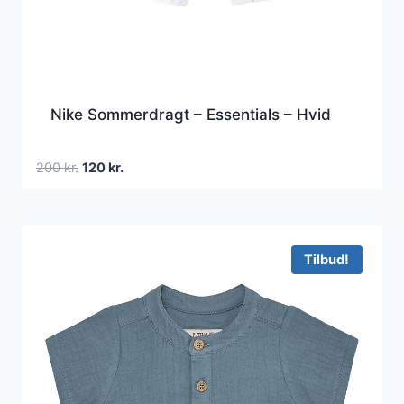
Nike Sommerdragt – Essentials – Hvid
Den
Den
200
kr.
120
kr.
oprindelige
aktuelle
pris
pris
var:
er:
200 kr..
120 kr..
Tilbud!