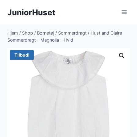
Fortsæt
JuniorHuset
til
indhold
Hjem
/
Shop
/
Børnetøj
/
Sommerdragt
/
Hust and Claire
Sommerdragt – Magnolia – Hvid
Tilbud!