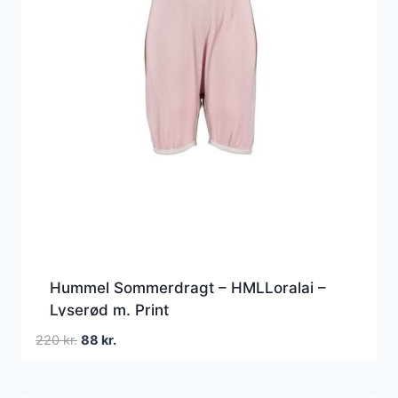
Hummel Sommerdragt – HMLLoralai –
Lyserød m. Print
Den
Den
220
kr.
88
kr.
oprindelige
aktuelle
pris
pris