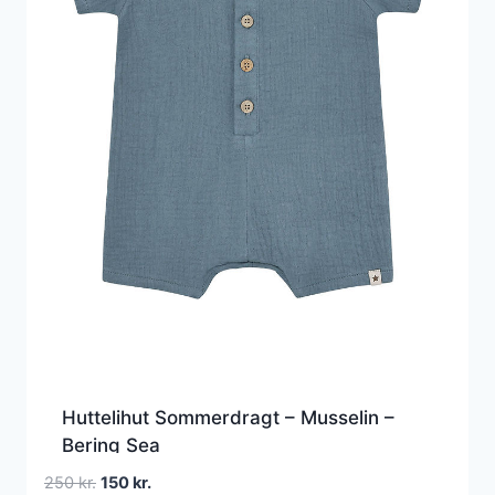
Huttelihut Sommerdragt – Musselin –
Bering Sea
Den
Den
250
kr.
150
kr.