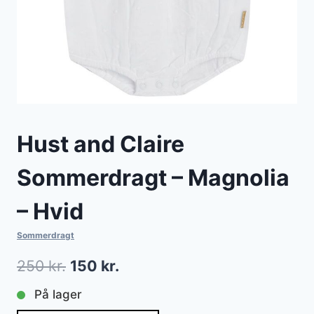
Hust and Claire
Sommerdragt – Magnolia
– Hvid
Sommerdragt
Den
Den
250
kr.
150
kr.
oprindelige
aktuelle
På lager
pris
pris