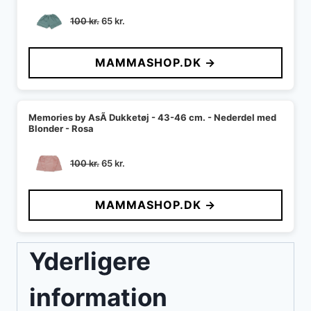
Den
Den
100
kr.
65
kr.
oprindelige
aktuelle
pris
pris
MAMMASHOP.DK →
var:
er:
100 kr..
65 kr..
Memories by AsÃ­ Dukketøj - 43-46 cm. - Nederdel med
Blonder - Rosa
Den
Den
100
kr.
65
kr.
oprindelige
aktuelle
pris
pris
MAMMASHOP.DK →
var:
er:
100 kr..
65 kr..
Yderligere
information