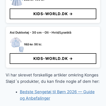
oprindelige
aktuelle
pris
pris
KIDS-WORLD.DK →
var:
er:
288 kr..
144 kr..
Asi Dukketøj - 30 cm - Oli - Hvid/Lyseblå
Den
Den
192
kr.
96
kr.
oprindelige
aktuelle
pris
pris
KIDS-WORLD.DK →
var:
er:
192 kr..
96 kr..
Vi har skrevet forskellige artikler omkring Konges
Sløjd´s produkter, du kan finde nogle af dem her:
Bedste Sengetøj til Børn 2026 — Guide
og Anbefalinger