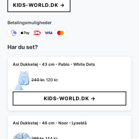
KIDS-WORLD.DK →
Betalingsmuligheder
Har du set?
Asi Dukketøj - 43 cm - Pablo - White Dots
Den
Den
240
kr.
120
kr.
oprindelige
aktuelle
pris
pris
KIDS-WORLD.DK →
var:
er:
240 kr..
120 kr..
Asi Dukketøj - 46 cm - Noor - Lyseblå
Den
Den
288
kr.
144
kr.