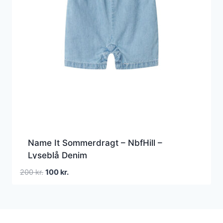
Name It Sommerdragt – NbfHill –
Lyseblå Denim
Den
Den
200
kr.
100
kr.
oprindelige
aktuelle
pris
pris
var:
er:
200 kr..
100 kr..