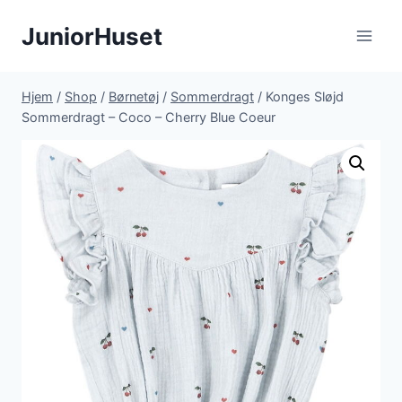
Fortsæt
JuniorHuset
til
indhold
Hjem
/
Shop
/
Børnetøj
/
Sommerdragt
/
Konges Sløjd
Sommerdragt – Coco – Cherry Blue Coeur