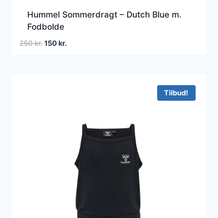
Hummel Sommerdragt – Dutch Blue m.
Fodbolde
Den
Den
250
kr.
150
kr.
oprindelige
aktuelle
pris
pris
var:
er:
250 kr..
150 kr..
Tilbud!