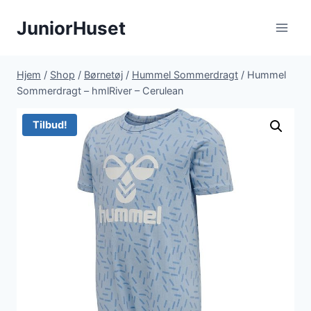
Fortsæt
JuniorHuset
til
indhold
Hjem
/
Shop
/
Børnetøj
/
Hummel Sommerdragt
/
Hummel
Sommerdragt – hmlRiver – Cerulean
Tilbud!