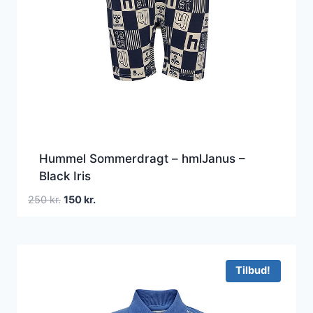
Hummel Sommerdragt – hmlJanus –
Black Iris
Den
Den
250
kr.
150
kr.
oprindelige
aktuelle
pris
pris
var:
er:
250 kr..
150 kr..
Tilbud!