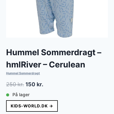
Hummel Sommerdragt –
hmlRiver – Cerulean
Hummel Sommerdragt
Den
Den
250
kr.
150
kr.
oprindelige
aktuelle
På lager
pris
pris
KIDS-WORLD.DK →
var:
er: