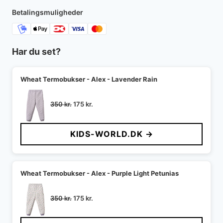
250 kr..
150 kr..
Betalingsmuligheder
Har du set?
Wheat Termobukser - Alex - Lavender Rain
Den
Den
350
kr.
175
kr.
oprindelige
aktuelle
pris
pris
KIDS-WORLD.DK →
var:
er:
350 kr..
175 kr..
Wheat Termobukser - Alex - Purple Light Petunias
Den
Den
350
kr.
175
kr.
oprindelige
aktuelle
pris
pris