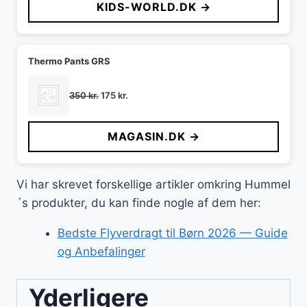
KIDS-WORLD.DK →
var:
er:
350 kr..
175 kr..
Thermo Pants GRS
Den
Den
350
kr.
175
kr.
oprindelige
aktuelle
pris
pris
MAGASIN.DK →
var:
er:
350 kr..
175 kr..
Vi har skrevet forskellige artikler omkring Hummel
´s produkter, du kan finde nogle af dem her:
Bedste Flyverdragt til Børn 2026 — Guide
og Anbefalinger
Yderligere