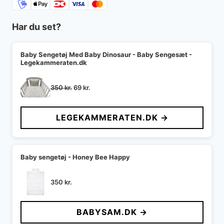
Har du set?
Baby Sengetøj Med Baby Dinosaur - Baby Sengesæt -
Legekammeraten.dk
Den
Den
350
kr.
69
kr.
oprindelige
aktuelle
pris
pris
LEGEKAMMERATEN.DK →
var:
er:
350 kr..
69 kr..
Baby sengetøj - Honey Bee Happy
350
kr.
BABYSAM.DK →