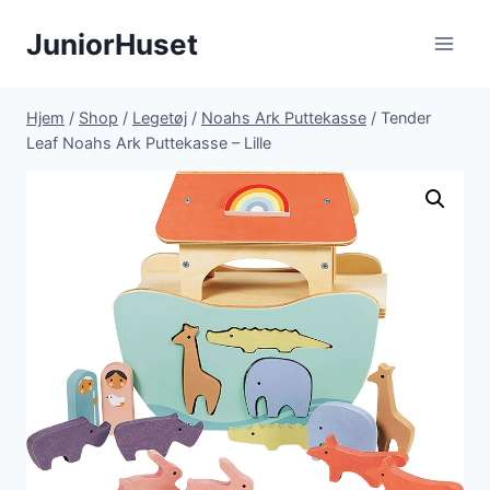
Fortsæt
JuniorHuset
til
indhold
Hjem
/
Shop
/
Legetøj
/
Noahs Ark Puttekasse
/
Tender
Leaf Noahs Ark Puttekasse – Lille