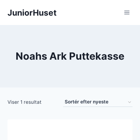
Fortsæt
JuniorHuset
til
indhold
Noahs Ark Puttekasse
Viser 1 resultat