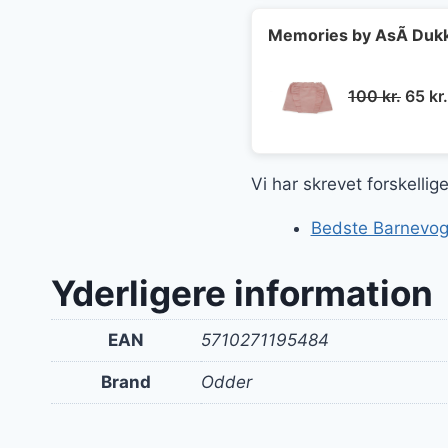
var:
100 kr
Memories by AsÃ­ Dukk
Den
100
kr.
65
kr.
oprin
pris
var:
Vi har skrevet forskelli
100 kr
Bedste Barnevog
Yderligere information
EAN
5710271195484
Brand
Odder