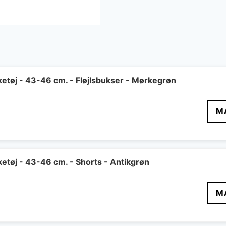
etøj - 43-46 cm. - Fløjlsbukser - Mørkegrøn
Den
M
delige
aktuelle
pris
er:
..
84 kr..
etøj - 43-46 cm. - Shorts - Antikgrøn
Den
M
delige
aktuelle
pris