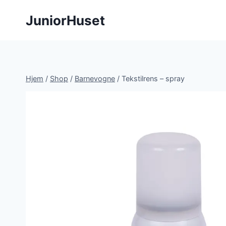
Fortsæt
JuniorHuset
til
indhold
Hjem
/
Shop
/
Barnevogne
/
Tekstilrens – spray