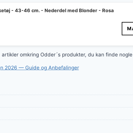
er:
..
65 kr..
etøj - 43-46 cm. - Nederdel med Blonder - Rosa
Den
M
delige
aktuelle
pris
er:
ge artikler omkring Odder´s produkter, du kan finde nogl
..
65 kr..
n 2026 — Guide og Anbefalinger