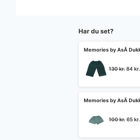
Har du set?
Memories by AsÃ­ Dukk
Den
130
kr.
84
kr.
oprin
pris
var:
130 kr
Memories by AsÃ­ Dukk
Den
100
kr.
65
kr.
oprin
pris