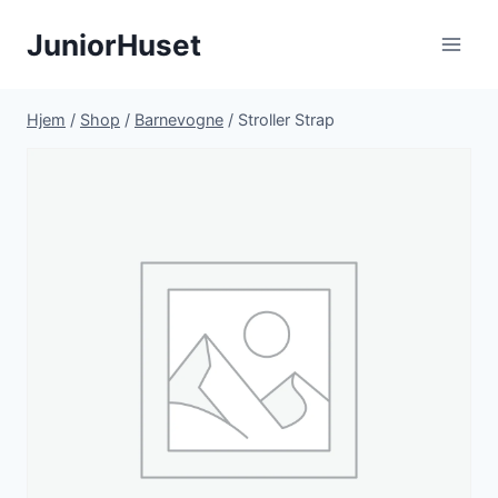
Fortsæt
JuniorHuset
til
indhold
Hjem
/
Shop
/
Barnevogne
/
Stroller Strap