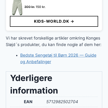
Den
Den
300
kr.
150
kr.
oprindelige
aktuelle
pris
pris
KIDS-WORLD.DK →
var:
er:
300 kr..
150 kr..
Vi har skrevet forskellige artikler omkring Konges
Sløjd´s produkter, du kan finde nogle af dem her:
Bedste Sengetøj til Børn 2026 — Guide
og Anbefalinger
Yderligere
information
EAN
5712982502704