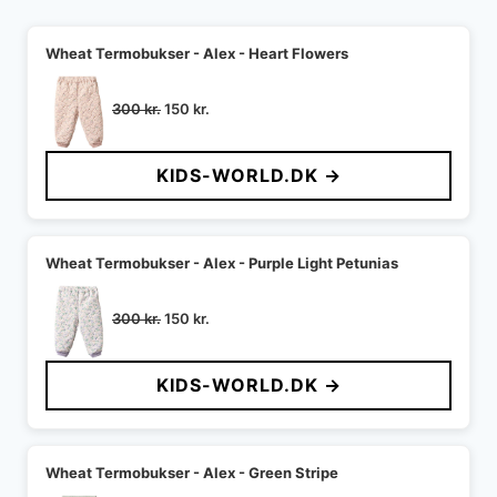
Wheat Termobukser - Alex - Heart Flowers
Den
Den
300
kr.
150
kr.
oprindelige
aktuelle
pris
pris
KIDS-WORLD.DK →
var:
er:
300 kr..
150 kr..
Wheat Termobukser - Alex - Purple Light Petunias
Den
Den
300
kr.
150
kr.
oprindelige
aktuelle
pris
pris
KIDS-WORLD.DK →
var:
er:
300 kr..
150 kr..
Wheat Termobukser - Alex - Green Stripe