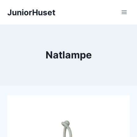
Fortsæt
JuniorHuset
til
indhold
Natlampe