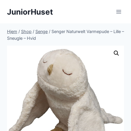
Fortsæt
JuniorHuset
til
indhold
Hjem
/
Shop
/
Senge
/
Senger Naturwelt Varmepude – Lille –
Sneugle – Hvid