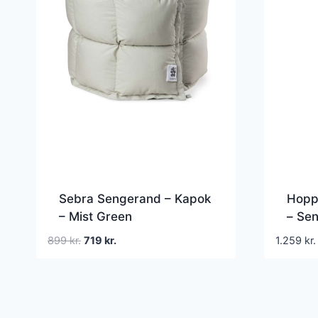
Sebra Sengerand – Kapok
Hopp
– Mist Green
– Sen
Hvid
Den
Den
899
kr.
719
kr.
1.259
kr.
oprindelige
aktuelle
pris
pris
var:
er:
899 kr..
719 kr..