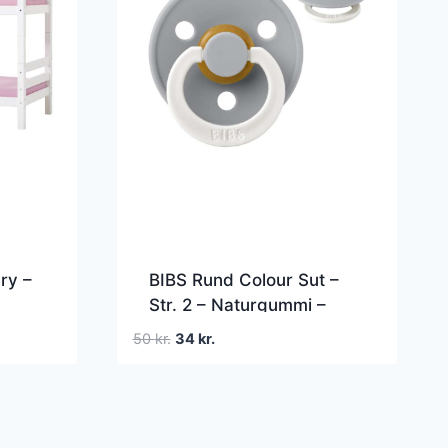
ry –
BIBS Rund Colour Sut –
Str. 2 – Naturgummi –
tige
GLOW – Cloud
Den
Den
50
kr.
34
kr.
und –
oprindelige
aktuelle
pris
pris
var:
er:
50 kr..
34 kr..