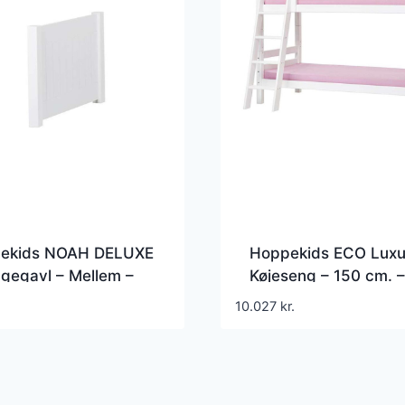
ekids NOAH DELUXE
Hoppekids ECO Luxu
gegavl – Mellem –
Køjeseng – 150 cm. –
90×200 cm. – Skrå S
10.027
kr.
– Fleksibel Indlægsb
Hvid