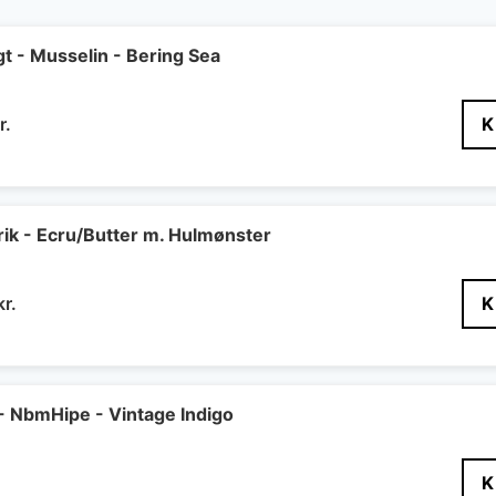
t - Musselin - Bering Sea
Den
r.
K
delige
aktuelle
pris
er:
r..
150 kr..
ik - Ecru/Butter m. Hulmønster
Den
kr.
K
delige
aktuelle
pris
er:
r..
240 kr..
 NbmHipe - Vintage Indigo
K