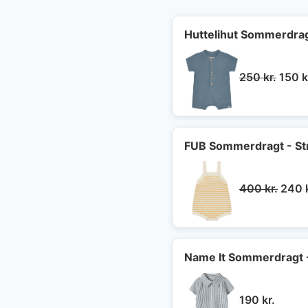
Huttelihut Sommerdrag
Den
250
kr.
150
k
oprin
pris
var:
250 k
FUB Sommerdragt - Str
Den
400
kr.
240
oprin
pris
var:
400 k
Name It Sommerdragt -
190
kr.