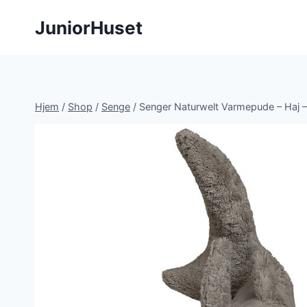
Fortsæt
JuniorHuset
til
indhold
Hjem
/
Shop
/
Senge
/
Senger Naturwelt Varmepude – Haj –