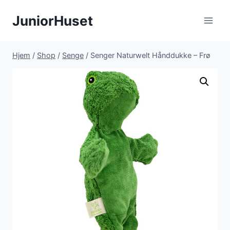
Fortsæt
JuniorHuset
til
indhold
Hjem
/
Shop
/
Senge
/
Senger Naturwelt Hånddukke – Frø