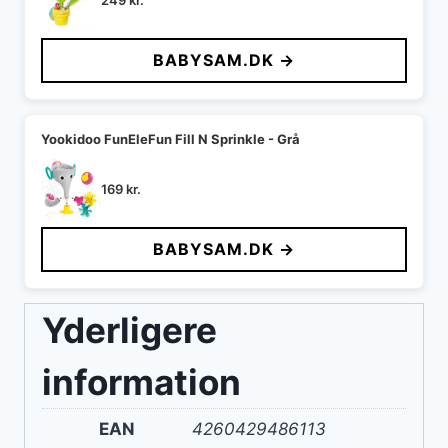
249
kr.
BABYSAM.DK →
Yookidoo FunEleFun Fill N Sprinkle - Grå
169
kr.
BABYSAM.DK →
Yderligere
information
EAN
4260429486113