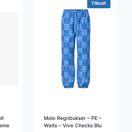
Tilbud!
ll
Molo Regnbukser – PE –
Dame
Waits – Vive Checks Blu