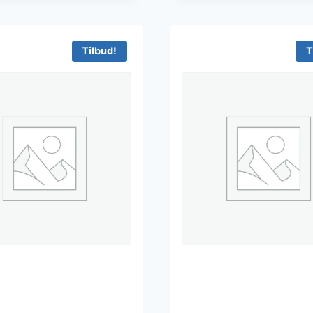
Tilbud!
T