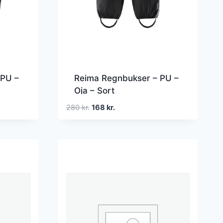
 PU –
Reima Regnbukser – PU –
Oja – Sort
Den
Den
280
kr.
168
kr.
oprindelige
aktuelle
pris
pris
var:
er:
280 kr..
168 kr..