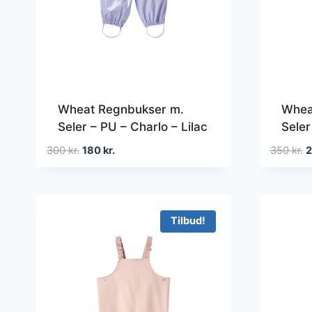
Wheat Regnbukser m.
Whea
Seler – PU – Charlo – Lilac
Seler
Cosmic Sky
Whit
Den
Den
D
300
kr.
180
kr.
350
kr.
oprindelige
aktuelle
o
pris
pris
p
var:
er:
v
300 kr..
180 kr..
3
Tilbud!