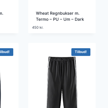
m.
Wheat Regnbukser m.
Termo – PU – Um – Dark
Shadow
450
kr.
ilbud!
Tilbud!