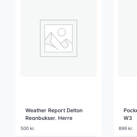
Weather Report Delton
Pocke
Regnbukser, Herre
W3
500
kr.
899
kr.