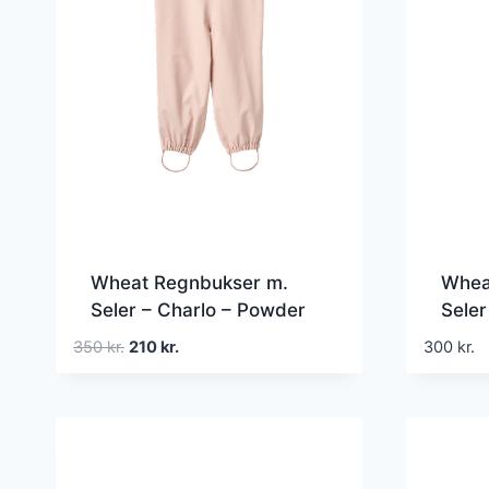
Wheat Regnbukser m.
Whea
Seler – Charlo – Powder
Seler
Char
Den
Den
350
kr.
210
kr.
300
kr.
oprindelige
aktuelle
pris
pris
var:
er:
350 kr..
210 kr..