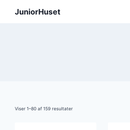
Fortsæt
JuniorHuset
til
indhold
Sorteret
Viser 1–80 af 159 resultater
efter
seneste