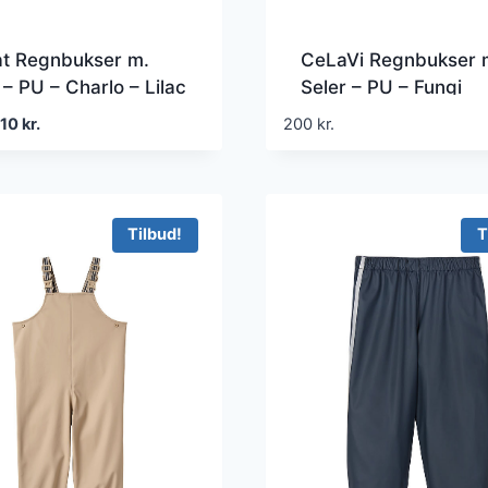
t Regnbukser m.
CeLaVi Regnbukser 
 – PU – Charlo – Lilac
Seler – PU – Fungi
ias
en
Den
210
kr.
200
kr.
prindelige
aktuelle
ris
pris
ar:
er:
50 kr..
210 kr..
Tilbud!
T