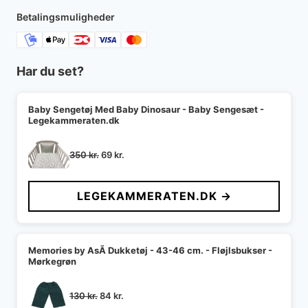
150 kr..
75 kr..
Betalingsmuligheder
Har du set?
Baby Sengetøj Med Baby Dinosaur - Baby Sengesæt -
Legekammeraten.dk
Den
Den
350
kr.
69
kr.
oprindelige
aktuelle
pris
pris
LEGEKAMMERATEN.DK →
var:
er:
350 kr..
69 kr..
Memories by AsÃ­ Dukketøj - 43-46 cm. - Fløjlsbukser -
Mørkegrøn
Den
Den
130
kr.
84
kr.