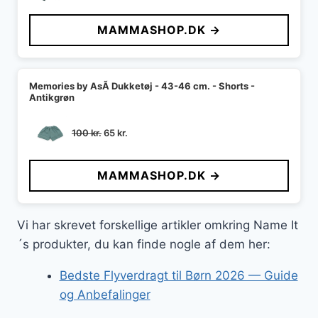
oprindelige
aktuelle
pris
pris
MAMMASHOP.DK →
var:
er:
130 kr..
84 kr..
Memories by AsÃ­ Dukketøj - 43-46 cm. - Shorts -
Antikgrøn
Den
Den
100
kr.
65
kr.
oprindelige
aktuelle
pris
pris
MAMMASHOP.DK →
var:
er:
100 kr..
65 kr..
Vi har skrevet forskellige artikler omkring Name It
´s produkter, du kan finde nogle af dem her:
Bedste Flyverdragt til Børn 2026 — Guide
og Anbefalinger