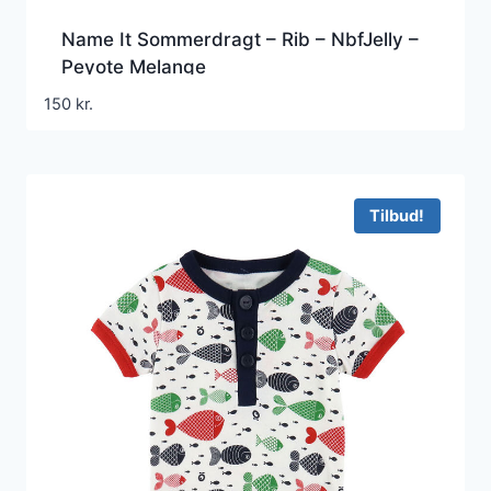
Name It Sommerdragt – Rib – NbfJelly –
Peyote Melange
150
kr.
Tilbud!