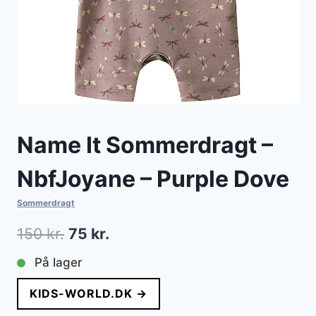
Name It Sommerdragt –
NbfJoyane – Purple Dove
Sommerdragt
Den
Den
150
kr.
75
kr.
oprindelige
aktuelle
På lager
pris
pris
KIDS-WORLD.DK →
var:
er: