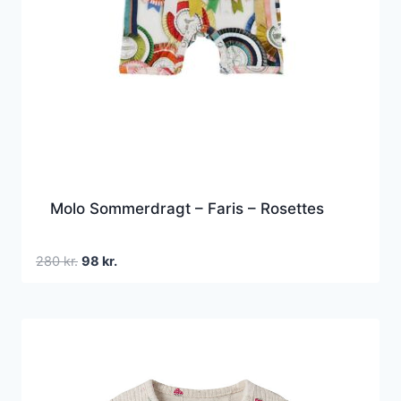
Molo Sommerdragt – Faris – Rosettes
Den
Den
280
kr.
98
kr.
oprindelige
aktuelle
pris
pris
var:
er:
280 kr..
98 kr..