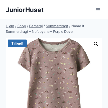
Fortsæt
JuniorHuset
til
indhold
Hjem
/
Shop
/
Børnetøj
/
Sommerdragt
/
Name It
Sommerdragt – NbfJoyane – Purple Dove
Tilbud!