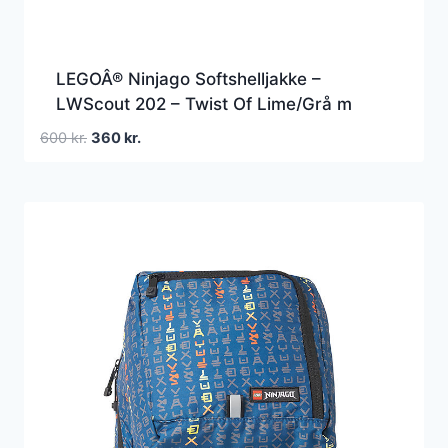
LEGOÂ® Ninjago Softshelljakke –
LWScout 202 – Twist Of Lime/Grå m
Den
Den
600
kr.
360
kr.
oprindelige
aktuelle
pris
pris
var:
er:
600 kr..
360 kr..