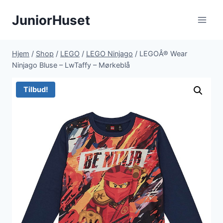
Fortsæt
JuniorHuset
til
indhold
Hjem
/
Shop
/
LEGO
/
LEGO Ninjago
/
LEGOÂ® Wear
Ninjago Bluse – LwTaffy – Mørkeblå
Tilbud!