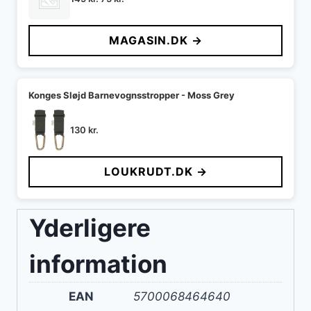
oprindelige
aktuelle
pris
pris
MAGASIN.DK →
var:
er:
149 kr..
75 kr..
Konges Sløjd Barnevognsstropper - Moss Grey
130
kr.
LOUKRUDT.DK →
Yderligere
information
EAN
5700068464640