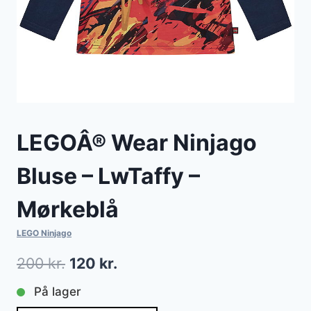
LEGOÂ® Wear Ninjago
Bluse – LwTaffy –
Mørkeblå
LEGO Ninjago
Den
Den
200
kr.
120
kr.
oprindelige
aktuelle
På lager
pris
pris