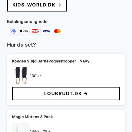
KIDS-WORLD.DK →
var:
er:
200 kr..
120 kr..
Betalingsmuligheder
Har du set?
Konges Sløjd Barnevognsstropper - Navy
130
kr.
LOUKRUDT.DK →
Magic Mittens 3 Pack
Den
Den
149
kr.
75
kr.