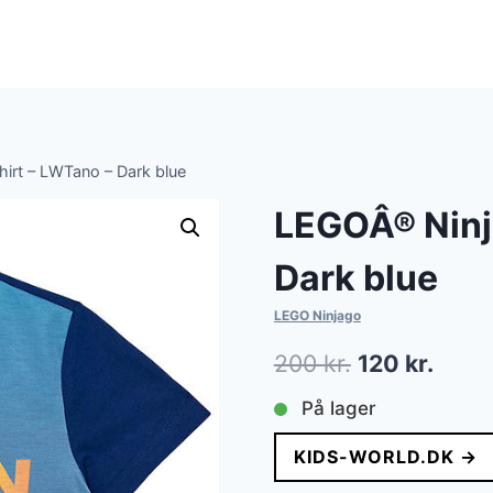
irt – LWTano – Dark blue
LEGOÂ® Ninj
Dark blue
LEGO Ninjago
Den
Den
200
kr.
120
kr.
oprindelige
aktue
På lager
pris
pris
KIDS-WORLD.DK →
var:
er: