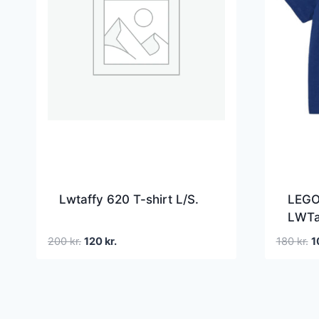
Lwtaffy 620 T-shirt L/S.
LEGOÂ
LWTa
m. Pr
Den
Den
D
200
kr.
120
kr.
180
kr.
1
oprindelige
aktuelle
o
pris
pris
pr
var:
er:
va
200 kr..
120 kr..
18