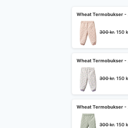
Wheat Termobukser - A
Den
300
kr.
150
k
oprin
pris
var:
300 k
Wheat Termobukser - A
Den
300
kr.
150
k
oprin
pris
var:
300 k
Wheat Termobukser - A
Den
300
kr.
150
k