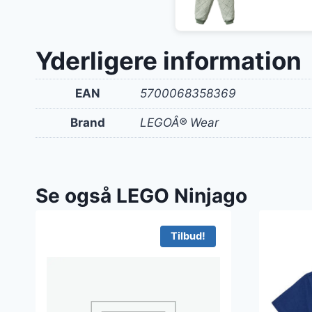
oprin
pris
var:
Yderligere information
300 k
EAN
5700068358369
Brand
LEGOÂ® Wear
Se også LEGO Ninjago
Tilbud!