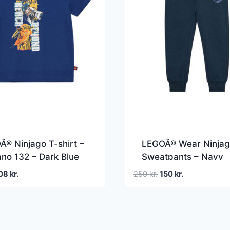
® Ninjago T-shirt –
LEGOÂ® Wear Ninja
no 132 – Dark Blue
Sweatpants – Navy
int
en
Den
Den
Den
08
kr.
250
kr.
150
kr.
prindelige
aktuelle
oprindelige
aktuelle
is
pris
pris
pris
r:
er:
var:
er:
0 kr..
108 kr..
250 kr..
150 kr..