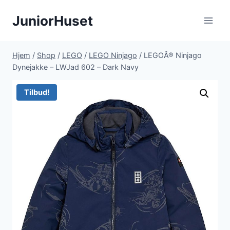
Fortsæt
JuniorHuset
til
indhold
Hjem
/
Shop
/
LEGO
/
LEGO Ninjago
/
LEGOÂ® Ninjago
Dynejakke – LWJad 602 – Dark Navy
Tilbud!