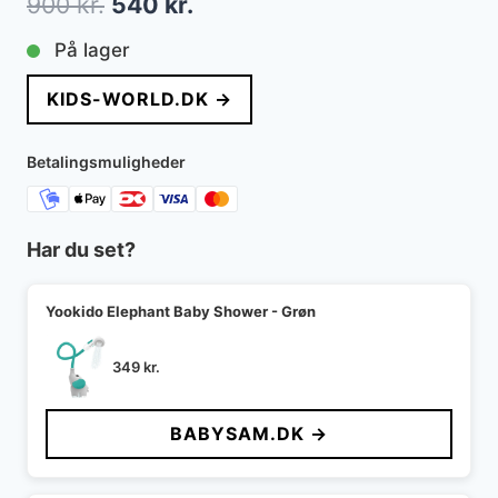
Den
Den
900
kr.
540
kr.
oprindelige
aktuelle
På lager
pris
pris
KIDS-WORLD.DK →
var:
er:
900 kr..
540 kr..
Betalingsmuligheder
Har du set?
Yookido Elephant Baby Shower - Grøn
349
kr.
BABYSAM.DK →