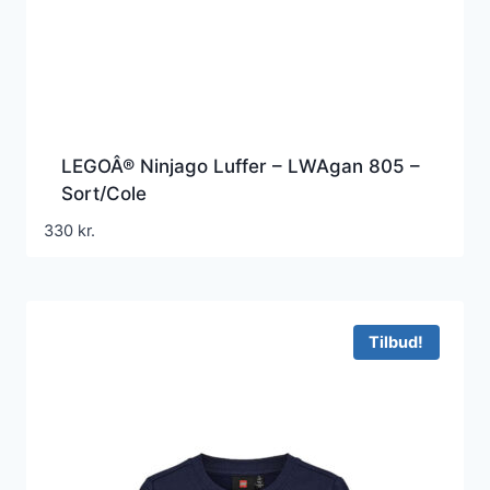
LEGOÂ® Ninjago Luffer – LWAgan 805 –
Sort/Cole
330
kr.
Tilbud!