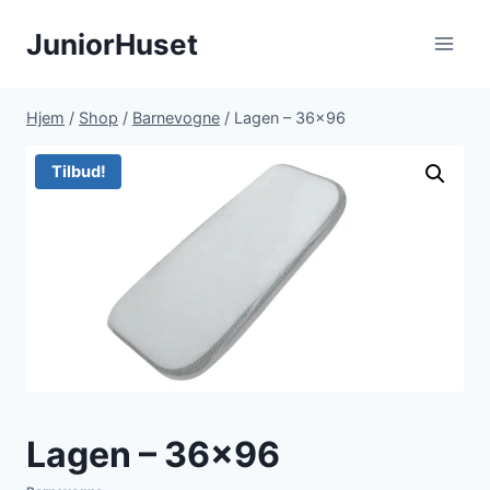
Fortsæt
JuniorHuset
til
indhold
Hjem
/
Shop
/
Barnevogne
/
Lagen – 36×96
Tilbud!
Lagen – 36×96