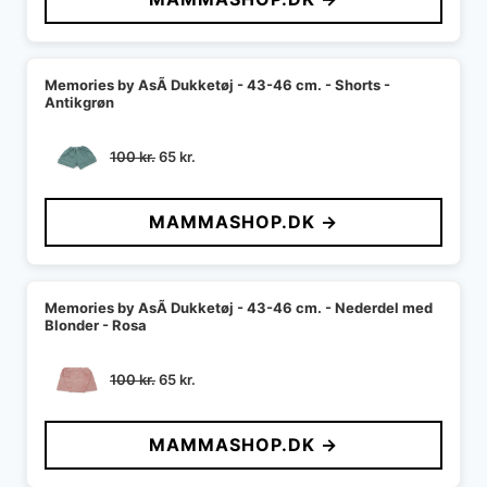
130 kr..
84 kr..
Memories by AsÃ­ Dukketøj - 43-46 cm. - Shorts -
Antikgrøn
Den
Den
100
kr.
65
kr.
oprindelige
aktuelle
pris
pris
MAMMASHOP.DK →
var:
er:
100 kr..
65 kr..
Memories by AsÃ­ Dukketøj - 43-46 cm. - Nederdel med
Blonder - Rosa
Den
Den
100
kr.
65
kr.
oprindelige
aktuelle
pris
pris
MAMMASHOP.DK →
var:
er:
100 kr..
65 kr..