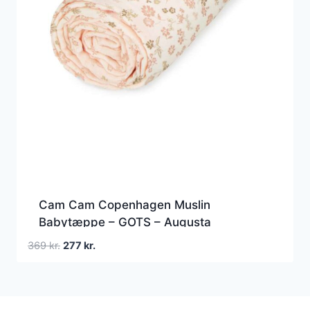
Cam Cam Copenhagen Muslin
Babytæppe – GOTS – Augusta
Den
Den
369
kr.
277
kr.
oprindelige
aktuelle
pris
pris
var:
er:
369 kr..
277 kr..