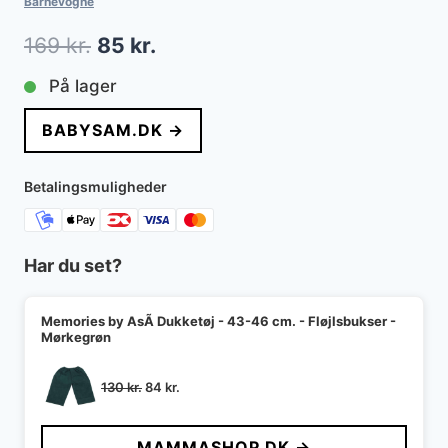
Barnevogne
Den
Den
169
kr.
85
kr.
oprindelige
aktuelle
På lager
pris
pris
BABYSAM.DK →
var:
er:
169 kr..
85 kr..
Betalingsmuligheder
Har du set?
Memories by AsÃ­ Dukketøj - 43-46 cm. - Fløjlsbukser -
Mørkegrøn
Den
Den
130
kr.
84
kr.
oprindelige
aktuelle
pris
pris
MAMMASHOP.DK →
var:
er: