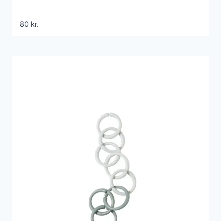
80
kr.