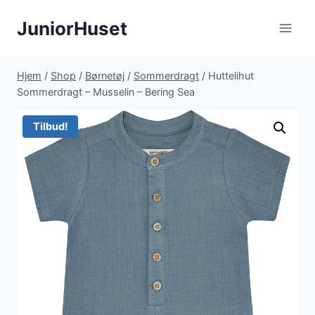
Fortsæt
JuniorHuset
til
indhold
Hjem
/
Shop
/
Børnetøj
/
Sommerdragt
/
Huttelihut
Sommerdragt – Musselin – Bering Sea
Tilbud!