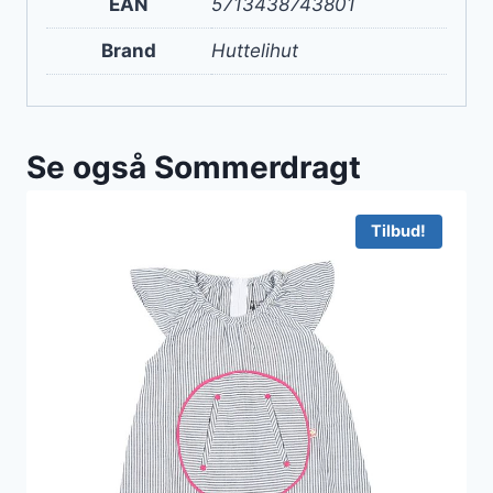
EAN
5713438743801
Brand
Huttelihut
Se også Sommerdragt
Tilbud!