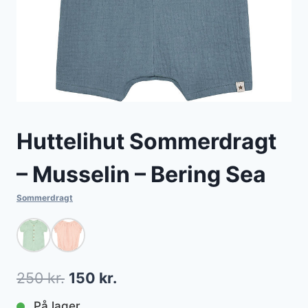
Huttelihut Sommerdragt
– Musselin – Bering Sea
Sommerdragt
Den
Den
250
kr.
150
kr.
oprindelige
aktuelle
På lager