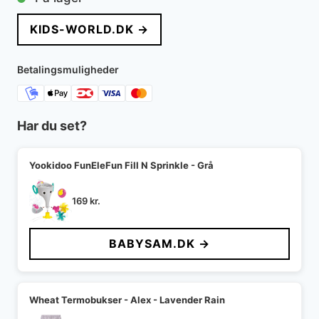
pris
pris
KIDS-WORLD.DK →
var:
er:
250 kr..
150 kr..
Betalingsmuligheder
Har du set?
Yookidoo FunEleFun Fill N Sprinkle - Grå
169
kr.
BABYSAM.DK →
Wheat Termobukser - Alex - Lavender Rain