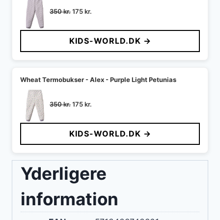
Den
Den
350
kr.
175
kr.
oprindelige
aktuelle
pris
pris
KIDS-WORLD.DK →
var:
er:
350 kr..
175 kr..
Wheat Termobukser - Alex - Purple Light Petunias
Den
Den
350
kr.
175
kr.
oprindelige
aktuelle
pris
pris
KIDS-WORLD.DK →
var:
er:
350 kr..
175 kr..
Yderligere
information