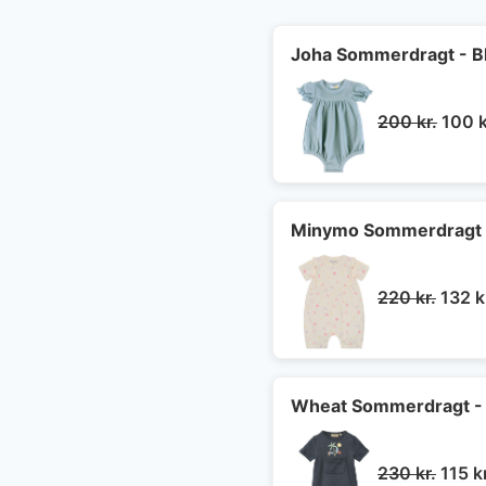
Joha Sommerdragt - B
Den
200
kr.
100
k
oprin
pris
var:
200 k
Minymo Sommerdragt - 
Den
220
kr.
132
k
oprin
pris
var:
220 k
Wheat Sommerdragt - P
Den
230
kr.
115
k