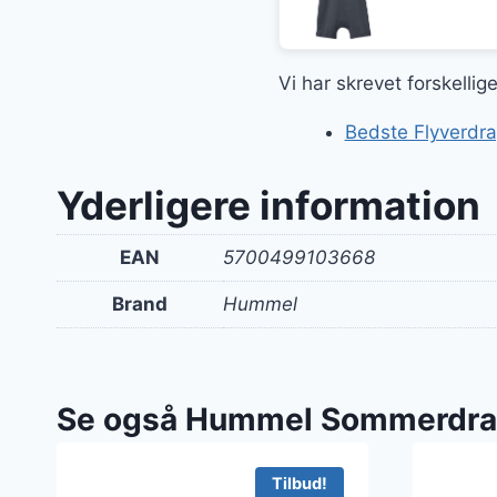
oprin
pris
var:
Vi har skrevet forskelli
230 k
Bedste Flyverdra
Yderligere information
EAN
5700499103668
Brand
Hummel
Se også Hummel Sommerdra
Tilbud!