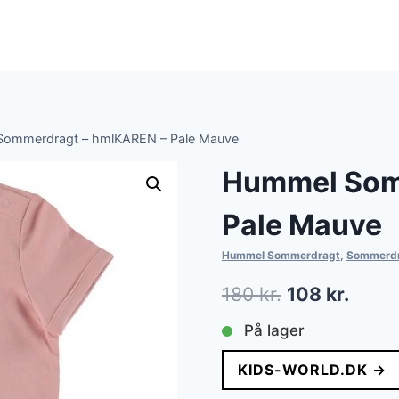
ommerdragt – hmlKAREN – Pale Mauve
Hummel Som
Pale Mauve
Hummel Sommerdragt
,
Sommerd
Den
Den
180
kr.
108
kr.
oprindelige
aktue
På lager
pris
pris
KIDS-WORLD.DK →
var:
er: