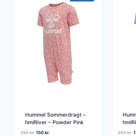
Hummel Sommerdragt –
Humm
hmlRiver – Powder Pink
hmlRi
Den
Den
D
250
kr.
150
kr.
250
kr.