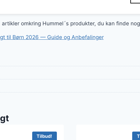
delige
aktuelle
pris
er:
ge artikler omkring Hummel´s produkter, du kan finde nog
r..
115 kr..
gt til Børn 2026 — Guide og Anbefalinger
gt
Tilbud!
T