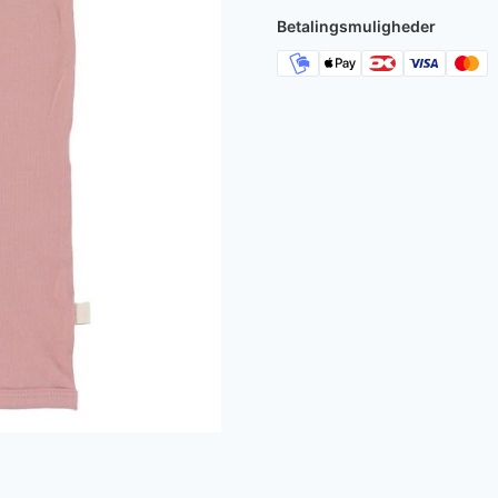
180 kr..
108 kr
Betalingsmuligheder