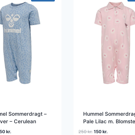
el Sommerdragt –
Hummel Sommerdrag
ver – Cerulean
Pale Lilac m. Blomste
en
Den
Den
Den
150
kr.
250
kr.
150
kr.