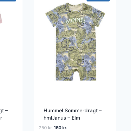
t –
Hummel Sommerdragt –
r
hmlJanus – Elm
Den
Den
250
kr.
150
kr.