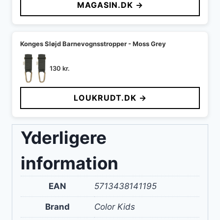
MAGASIN.DK →
var:
er:
149 kr..
75 kr..
Konges Sløjd Barnevognsstropper - Moss Grey
130
kr.
LOUKRUDT.DK →
Yderligere
information
EAN
5713438141195
Brand
Color Kids