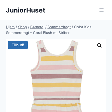
Fortsæt
JuniorHuset
til
indhold
Hjem
/
Shop
/
Børnetøj
/
Sommerdragt
/
Color Kids
Sommerdragt – Coral Blush m. Striber
Tilbud!