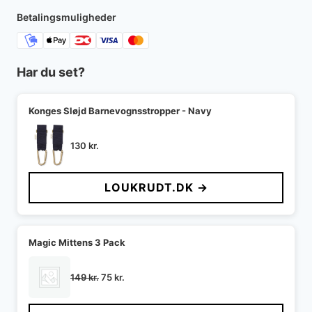
250 kr..
125 kr..
Betalingsmuligheder
Har du set?
Konges Sløjd Barnevognsstropper - Navy
130
kr.
LOUKRUDT.DK →
Magic Mittens 3 Pack
Den
Den
149
kr.
75
kr.
oprindelige
aktuelle
pris
pris