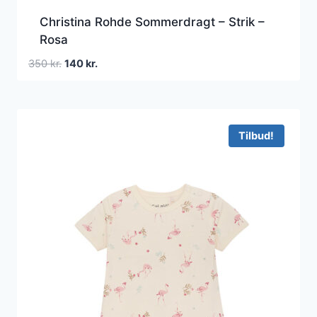
Christina Rohde Sommerdragt – Strik –
Rosa
Den
Den
350
kr.
140
kr.
oprindelige
aktuelle
pris
pris
var:
er:
350 kr..
140 kr..
Tilbud!