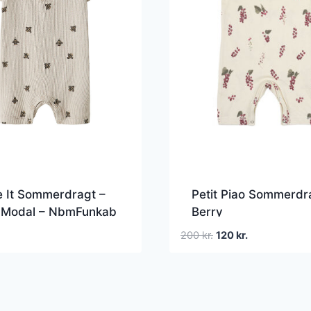
 It Sommerdragt –
Petit Piao Sommerdr
– Modal – NbmFunkab
Berry
ateau Gray/Bee
Den
Den
200
kr.
120
kr.
oprindelige
aktuelle
pris
pris
var:
er:
200 kr..
120 kr..