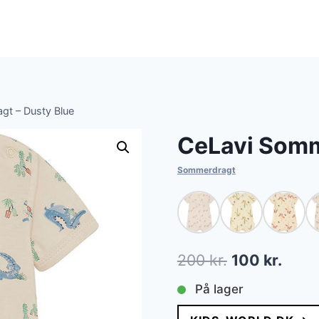
gt – Dusty Blue
CeLavi Somm
Sommerdragt
Den
Den
200
kr.
100
kr.
oprindelige
aktue
På lager
pris
pris