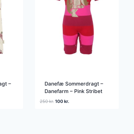
agt –
Danefæ Sommerdragt –
Danefarm – Pink Stribet
Havfrue
Den
Den
250
kr.
100
kr.
oprindelige
aktuelle
pris
pris
var:
er:
250 kr..
100 kr..