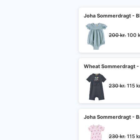
Joha Sommerdragt - B
Den
200
kr.
100
k
oprin
pris
var:
200 k
Wheat Sommerdragt - P
Den
230
kr.
115
k
oprin
pris
var:
230 k
Joha Sommerdragt - B
Den
230
kr.
115
k