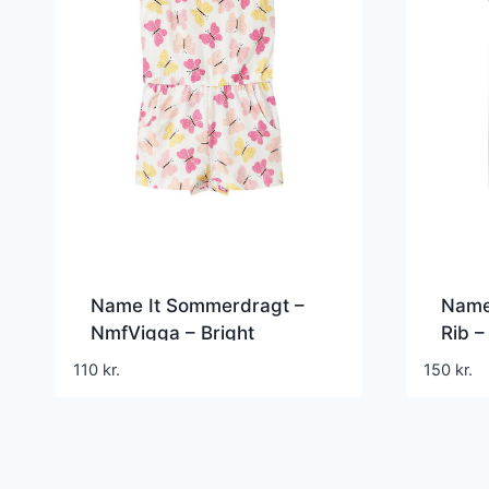
Name It Sommerdragt –
Name
NmfVigga – Bright
Rib 
White/Pink Butterfly
– Ch
110
kr.
150
kr.