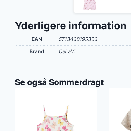
oprin
pris
var:
Yderligere information
230 k
EAN
5713438195303
Brand
CeLaVi
Se også Sommerdragt