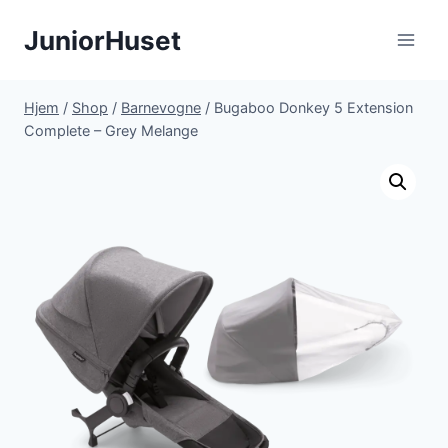
Fortsæt
JuniorHuset
til
indhold
Hjem
/
Shop
/
Barnevogne
/
Bugaboo Donkey 5 Extension
Complete – Grey Melange