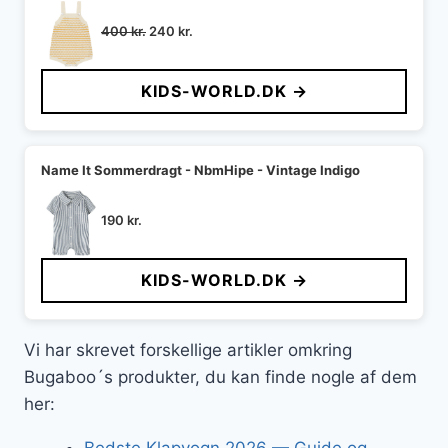
Den
Den
400
kr.
240
kr.
oprindelige
aktuelle
pris
pris
KIDS-WORLD.DK →
var:
er:
400 kr..
240 kr..
Name It Sommerdragt - NbmHipe - Vintage Indigo
190
kr.
KIDS-WORLD.DK →
Vi har skrevet forskellige artikler omkring
Bugaboo´s produkter, du kan finde nogle af dem
her: