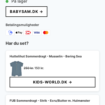
På lager
BABYSAM.DK →
Betalingsmuligheder
Har du set?
Huttelihut Sommerdragt - Musselin - Bering Sea
Den
Den
250
kr.
150
kr.
oprindelige
aktuelle
pris
pris
KIDS-WORLD.DK →
var:
er:
250 kr..
150 kr..
FUB Sommerdragt - Strik - Ecru/Butter m. Hulmønster