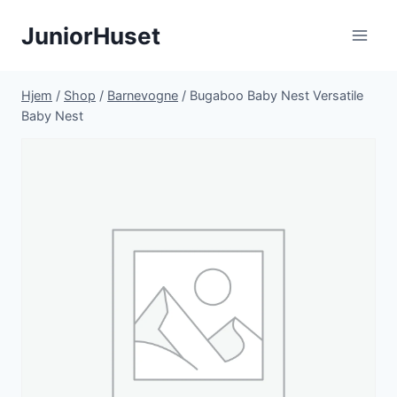
Fortsæt
JuniorHuset
til
indhold
Hjem
/
Shop
/
Barnevogne
/
Bugaboo Baby Nest Versatile
Baby Nest