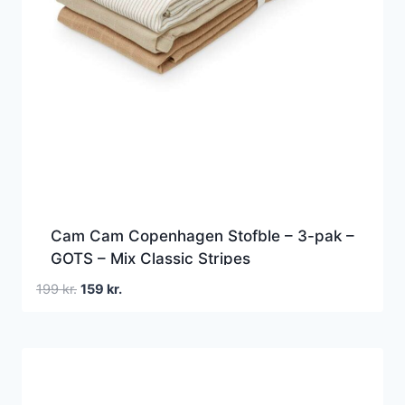
Cam Cam Copenhagen Stofble – 3-pak –
GOTS – Mix Classic Stripes
Camel/Latte/Camel
Den
Den
199
kr.
159
kr.
oprindelige
aktuelle
pris
pris
var:
er:
199 kr..
159 kr..