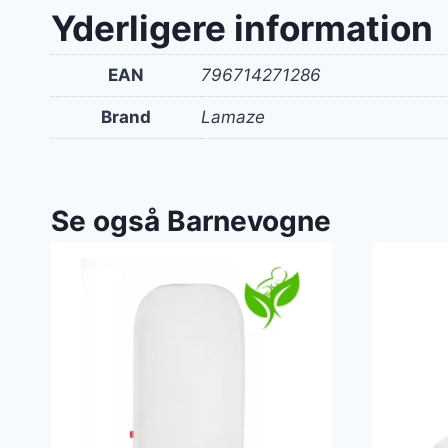
var:
Yderligere information
200 k
EAN
796714271286
Brand
Lamaze
Se også Barnevogne