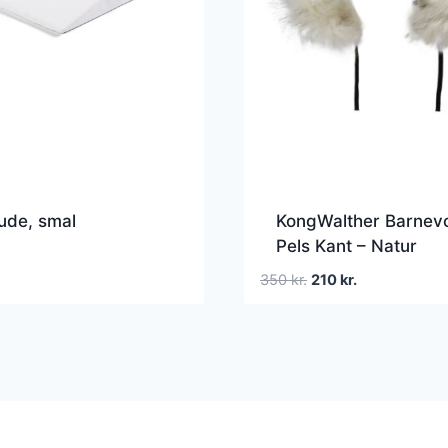
ude, smal
KongWalther Barnev
Pels Kant – Natur
Den
Den
350
kr.
210
kr.
oprindelige
aktuelle
pris
pris
var:
er:
350 kr..
210 kr..