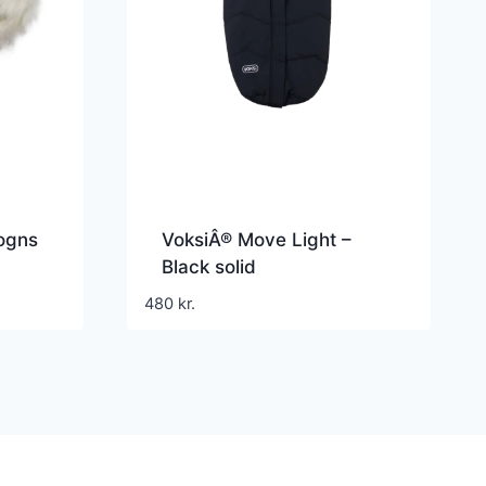
ogns
VoksiÂ® Move Light –
Black solid
480
kr.