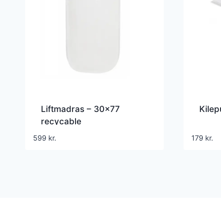
Liftmadras – 30×77
Kilep
recycable
599
kr.
179
kr.