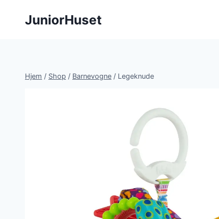
Fortsæt
JuniorHuset
til
indhold
Hjem
/
Shop
/
Barnevogne
/
Legeknude