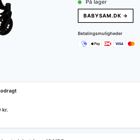
På lager
BABYSAM.DK →
Betalingsmuligheder
odragt
n
Den
0
kr.
indelige
aktuelle
pris
er: