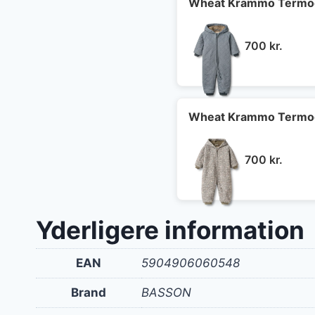
1.80
Wheat Krammo Termodra
700
kr.
Wheat Krammo Termodr
700
kr.
Yderligere information
EAN
5904906060548
Brand
BASSON