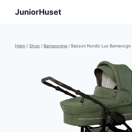
Fortsæt
JuniorHuset
til
indhold
Hjem
/
Shop
/
Barnevogne
/
Basson Nordic Lux Barnevogn 