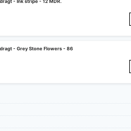
0 kr..
800 kr..
gt - Ink stripe - 12 MDR.
agt - Grey Stone Flowers - 86