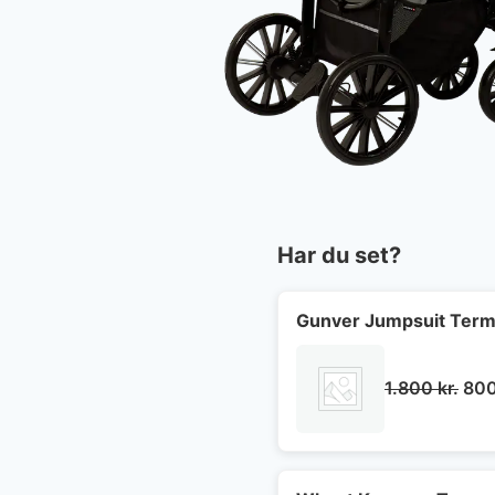
Har du set?
Gunver Jumpsuit Term
De
1.800
kr.
80
opr
pris
var: