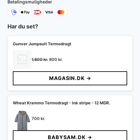
Betalingsmuligheder
Har du set?
Gunver Jumpsuit Termodragt
Den
Den
1.800
kr.
800
kr.
oprindelige
aktuelle
pris
pris
MAGASIN.DK →
var:
er:
1.800 kr..
800 kr..
Wheat Krammo Termodragt - Ink stripe - 12 MDR.
700
kr.
BABYSAM.DK →