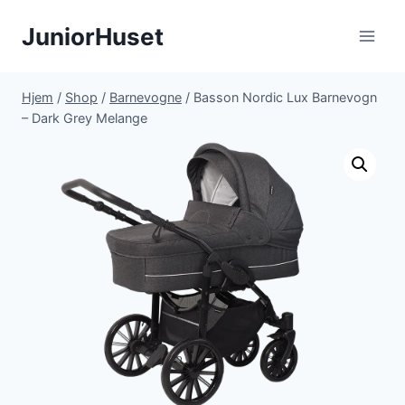
Fortsæt
JuniorHuset
til
indhold
Hjem
/
Shop
/
Barnevogne
/
Basson Nordic Lux Barnevogn
– Dark Grey Melange