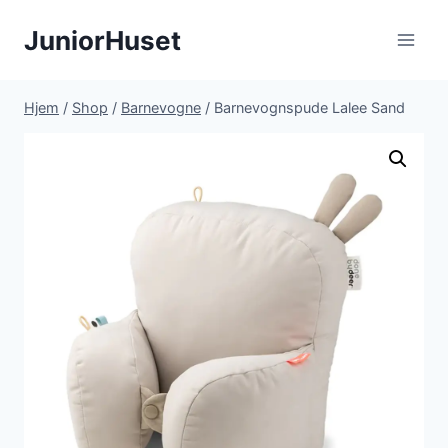
Fortsæt
JuniorHuset
til
indhold
Hjem
/
Shop
/
Barnevogne
/
Barnevognspude Lalee Sand