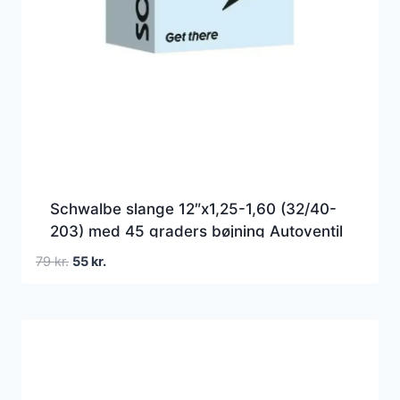
Schwalbe slange 12″x1,25-1,60 (32/40-
203) med 45 graders bøjning Autoventil
AV1S
Den
Den
79
kr.
55
kr.
oprindelige
aktuelle
pris
pris
var:
er:
79 kr..
55 kr..