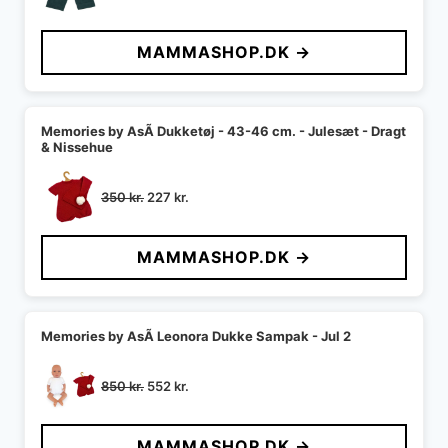
oprindelige
aktuelle
pris
pris
MAMMASHOP.DK →
var:
er:
130 kr..
84 kr..
Memories by AsÃ­ Dukketøj - 43-46 cm. - Julesæt - Dragt
& Nissehue
Den
Den
350
kr.
227
kr.
oprindelige
aktuelle
pris
pris
MAMMASHOP.DK →
var:
er:
350 kr..
227 kr..
Memories by AsÃ­ Leonora Dukke Sampak - Jul 2
Den
Den
850
kr.
552
kr.
oprindelige
aktuelle
pris
pris
MAMMASHOP.DK →
var:
er: