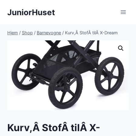
Fortsæt
JuniorHuset
til
indhold
Hjem
/
Shop
/
Barnevogne
/
Kurv,Â StofÂ tilÂ X-Dream
Kurv,Â StofÂ tilÂ X-