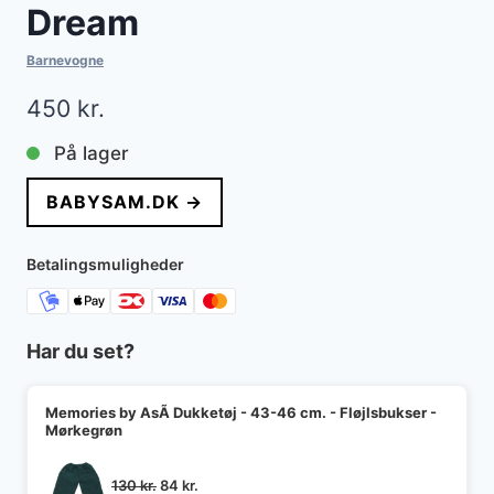
Dream
Barnevogne
450
kr.
På lager
BABYSAM.DK →
Betalingsmuligheder
Har du set?
Memories by AsÃ­ Dukketøj - 43-46 cm. - Fløjlsbukser -
Mørkegrøn
Den
Den
130
kr.
84
kr.