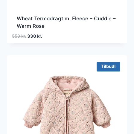
Wheat Termodragt m. Fleece – Cuddle –
Warm Rose
Den
Den
550
kr.
330
kr.
oprindelige
aktuelle
pris
pris
var:
er:
550 kr..
330 kr..
Tilbud!