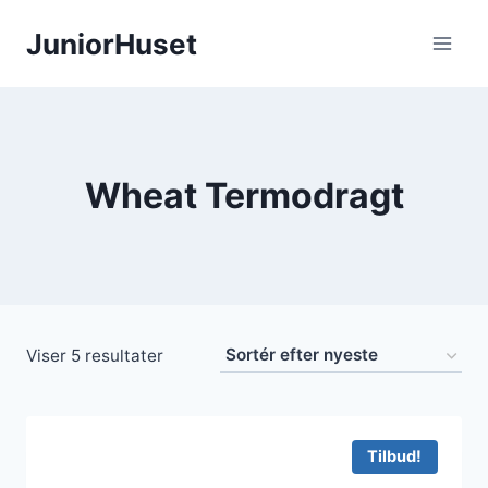
Fortsæt
JuniorHuset
til
indhold
Wheat Termodragt
Sorteret
Viser 5 resultater
efter
seneste
Tilbud!