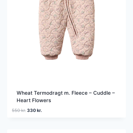
Wheat Termodragt m. Fleece – Cuddle –
Heart Flowers
Den
Den
550
kr.
330
kr.
oprindelige
aktuelle
pris
pris
var:
er: