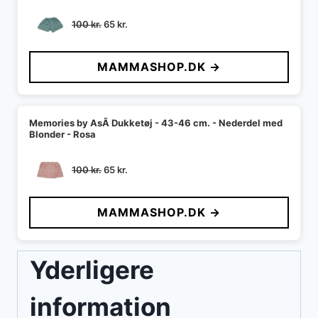
Den
Den
100
kr.
65
kr.
oprindelige
aktuelle
pris
pris
MAMMASHOP.DK →
var:
er:
100 kr..
65 kr..
Memories by AsÃ­ Dukketøj - 43-46 cm. - Nederdel med
Blonder - Rosa
Den
Den
100
kr.
65
kr.
oprindelige
aktuelle
pris
pris
MAMMASHOP.DK →
var:
er:
100 kr..
65 kr..
Yderligere
information