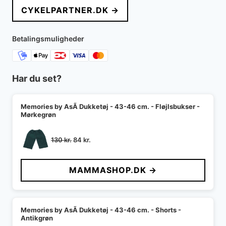
pris
pris
CYKELPARTNER.DK →
var:
er:
249 kr..
149 kr..
Betalingsmuligheder
Har du set?
Memories by AsÃ­ Dukketøj - 43-46 cm. - Fløjlsbukser -
Mørkegrøn
Den
Den
130
kr.
84
kr.
oprindelige
aktuelle
pris
pris
MAMMASHOP.DK →
var:
er:
130 kr..
84 kr..
Memories by AsÃ­ Dukketøj - 43-46 cm. - Shorts -
Antikgrøn