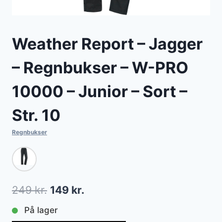
Weather Report – Jagger
– Regnbukser – W-PRO
10000 – Junior – Sort –
Str. 10
Regnbukser
Den
Den
249
kr.
149
kr.
oprindelige
aktuelle
På lager