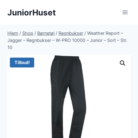
Fortsæt
JuniorHuset
til
indhold
Hjem
/
Shop
/
Børnetøj
/
Regnbukser
/
Weather Report –
Jagger – Regnbukser – W-PRO 10000 – Junior – Sort – Str.
10
Tilbud!