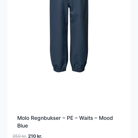
Molo Regnbukser – PE – Waits – Mood
Blue
Den
Den
350
kr.
210
kr.