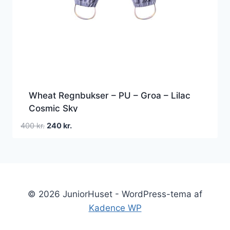
Wheat Regnbukser – PU – Groa – Lilac
Cosmic Sky
Den
Den
400
kr.
240
kr.
oprindelige
aktuelle
pris
pris
var:
er:
400 kr..
240 kr..
© 2026 JuniorHuset - WordPress-tema af
Kadence WP