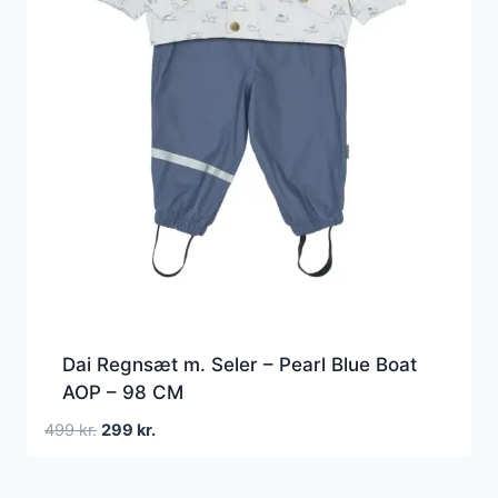
Dai Regnsæt m. Seler – Pearl Blue Boat
AOP – 98 CM
Den
Den
499
kr.
299
kr.
oprindelige
aktuelle
pris
pris