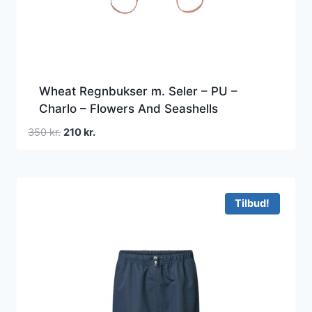
Wheat Regnbukser m. Seler – PU –
Charlo – Flowers And Seashells
Den
Den
350
kr.
210
kr.
oprindelige
aktuelle
pris
pris
var:
er:
350 kr..
210 kr..
Tilbud!