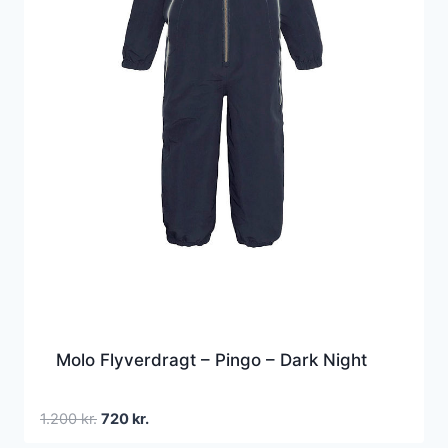
Molo Flyverdragt – Pingo – Dark Night
Den
Den
1.200
kr.
720
kr.
oprindelige
aktuelle