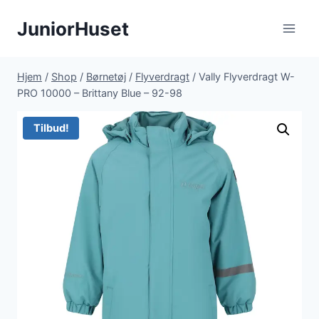
Fortsæt
JuniorHuset
til
indhold
Hjem
/
Shop
/
Børnetøj
/
Flyverdragt
/
Vally Flyverdragt W-
PRO 10000 – Brittany Blue – 92-98
Tilbud!