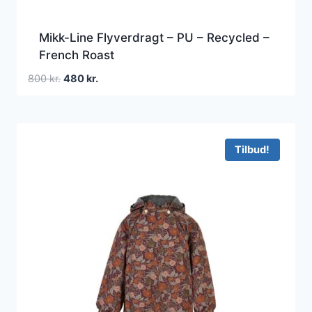
Mikk-Line Flyverdragt – PU – Recycled –
French Roast
Den
Den
800
kr.
480
kr.
oprindelige
aktuelle
pris
pris
var:
er:
800 kr..
480 kr..
Tilbud!