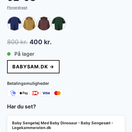
Flyverdragt
Den
Den
800
kr.
400
kr.
oprindelige
aktuelle
På lager
pris
pris
BABYSAM.DK →
var:
er:
800 kr..
400 kr..
Betalingsmuligheder
Har du set?
Baby Sengetøj Med Baby Dinosaur - Baby Sengesæt -
Legekammeraten.dk