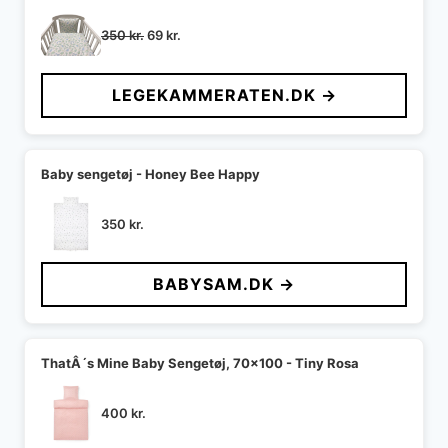
Den
Den
350
kr.
69
kr.
oprindelige
aktuelle
pris
pris
LEGEKAMMERATEN.DK →
var:
er:
350 kr..
69 kr..
Baby sengetøj - Honey Bee Happy
350
kr.
BABYSAM.DK →
ThatÂ´s Mine Baby Sengetøj, 70x100 - Tiny Rosa
400
kr.