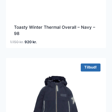
Toasty Winter Thermal Overall – Navy –
98
Den
Den
1.150
kr.
920
kr.
oprindelige
aktuelle
pris
pris
var:
er:
1.150 kr..
920 kr..
Tilbud!