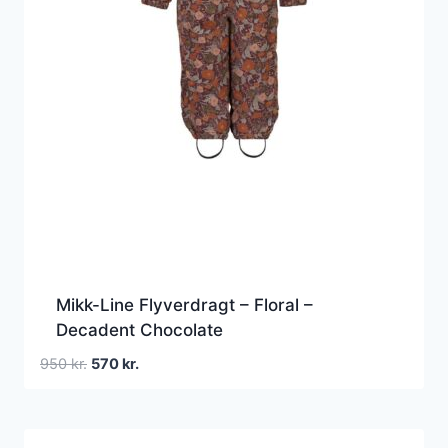
Mikk-Line Flyverdragt – Floral –
Decadent Chocolate
Den
Den
950
kr.
570
kr.
oprindelige
aktuelle
pris
pris
var:
er: