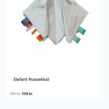
Elefant Nusseklud
Den
Den
180
kr.
108
kr.
oprindelige
aktuelle
pris
pris