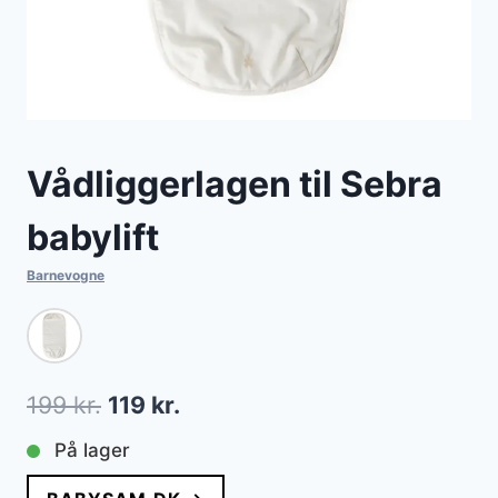
Vådliggerlagen til Sebra
babylift
Barnevogne
Den
Den
199
kr.
119
kr.
oprindelige
aktuelle
På lager
pris
pris