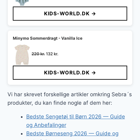
oprindelige
aktuelle
pris
pris
KIDS-WORLD.DK →
var:
er:
200 kr..
100 kr..
Minymo Sommerdragt - Vanilla Ice
Den
Den
220
kr.
132
kr.
oprindelige
aktuelle
pris
pris
KIDS-WORLD.DK →
var:
er:
220 kr..
132 kr..
Vi har skrevet forskellige artikler omkring Sebra´s
produkter, du kan finde nogle af dem her:
Bedste Sengetøj til Børn 2026 — Guide
og Anbefalinger
Bedste Børneseng 2026 — Guide og