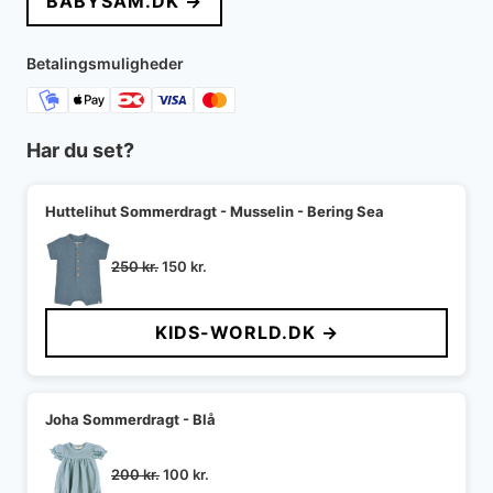
BABYSAM.DK →
var:
er:
199 kr..
119 kr..
Betalingsmuligheder
Har du set?
Huttelihut Sommerdragt - Musselin - Bering Sea
Den
Den
250
kr.
150
kr.
oprindelige
aktuelle
pris
pris
KIDS-WORLD.DK →
var:
er:
250 kr..
150 kr..
Joha Sommerdragt - Blå
Den
Den
200
kr.
100
kr.