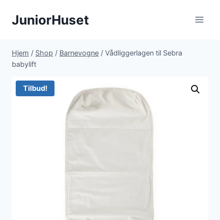
Fortsæt
JuniorHuset
til
indhold
Hjem
/
Shop
/
Barnevogne
/
Vådliggerlagen til Sebra
babylift
Tilbud!