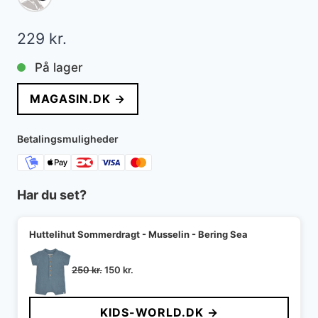
229
kr.
På lager
MAGASIN.DK →
Betalingsmuligheder
Har du set?
Huttelihut Sommerdragt - Musselin - Bering Sea
Den
Den
250
kr.
150
kr.
oprindelige
aktuelle
pris
pris
KIDS-WORLD.DK →
var:
er: