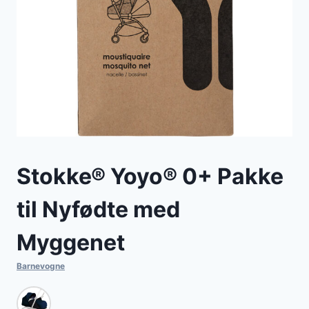
Stokke® Yoyo® 0+ Pakke
til Nyfødte med
Myggenet
Barnevogne