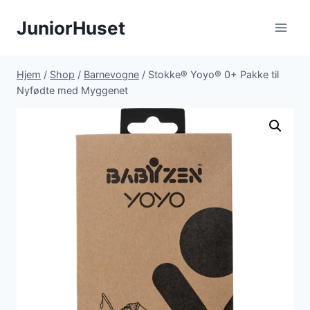
Fortsæt
JuniorHuset
til
indhold
Hjem
/
Shop
/
Barnevogne
/
Stokke® Yoyo® 0+ Pakke til
Nyfødte med Myggenet