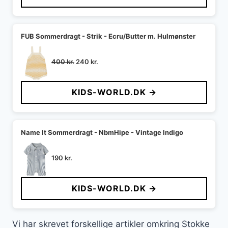
250 kr..
150 kr..
FUB Sommerdragt - Strik - Ecru/Butter m. Hulmønster
Den
Den
400
kr.
240
kr.
oprindelige
aktuelle
pris
pris
KIDS-WORLD.DK →
var:
er:
400 kr..
240 kr..
Name It Sommerdragt - NbmHipe - Vintage Indigo
190
kr.
KIDS-WORLD.DK →
Vi har skrevet forskellige artikler omkring Stokke