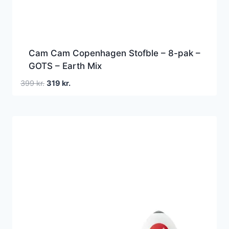
Cam Cam Copenhagen Stofble – 8-pak –
GOTS – Earth Mix
Den
Den
399
kr.
319
kr.
oprindelige
aktuelle
pris
pris
var:
er:
399 kr..
319 kr..