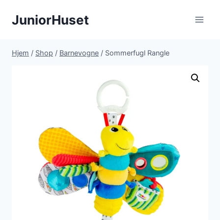
Fortsæt
JuniorHuset
til
indhold
Hjem
/
Shop
/
Barnevogne
/
Sommerfugl Rangle