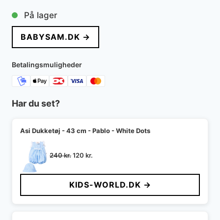
På lager
BABYSAM.DK →
Betalingsmuligheder
Har du set?
Asi Dukketøj - 43 cm - Pablo - White Dots
Den
Den
240
kr.
120
kr.
oprindelige
aktuelle
pris
pris
KIDS-WORLD.DK →
var:
er:
240 kr..
120 kr..