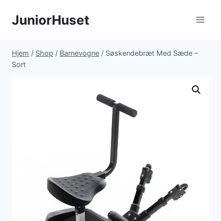
Fortsæt
JuniorHuset
til
indhold
Hjem
/
Shop
/
Barnevogne
/
Søskendebræt Med Sæde –
Sort