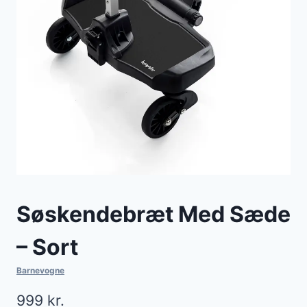
Søskendebræt Med Sæde
– Sort
Barnevogne
999
kr.