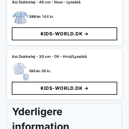
Asi Dukketøj - 46 cm - Noor - Lyseblå
Den
Den
288
kr.
144
kr.
oprindelige
aktuelle
pris
pris
KIDS-WORLD.DK →
var:
er:
288 kr..
144 kr..
Asi Dukketøj - 30 cm - Oli - Hvid/Lyseblå
Den
Den
192
kr.
96
kr.
oprindelige
aktuelle
pris
pris
KIDS-WORLD.DK →
var:
er:
192 kr..
96 kr..
Yderligere
information