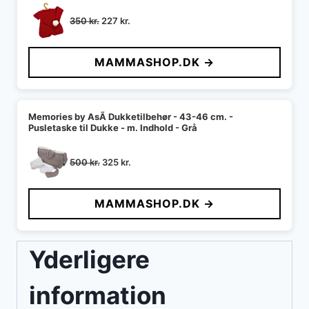
Den
Den
350
kr.
227
kr.
oprindelige
aktuelle
pris
pris
MAMMASHOP.DK →
var:
er:
350 kr..
227 kr..
Memories by AsÃ­ Dukketilbehør - 43-46 cm. -
Pusletaske til Dukke - m. Indhold - Grå
Den
Den
500
kr.
325
kr.
oprindelige
aktuelle
pris
pris
MAMMASHOP.DK →
var:
er:
500 kr..
325 kr..
Yderligere
information