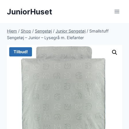
Fortsæt
JuniorHuset
til
indhold
Hjem
/
Shop
/
Sengetøj
/
Junior Sengetøj
/
Smallstuff
Sengetøj – Junior – Lysegrå m. Elefanter
Tilbud!