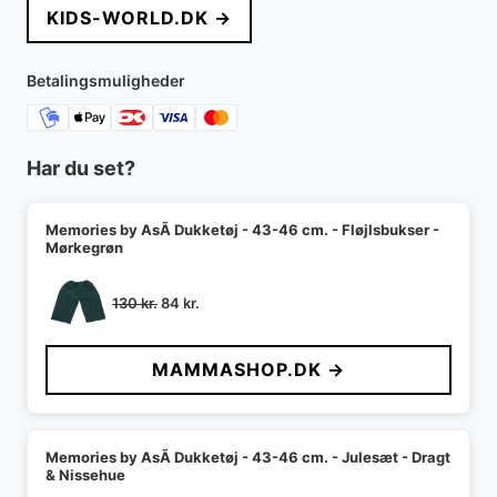
KIDS-WORLD.DK →
var:
er:
450 kr..
270 kr..
Betalingsmuligheder
Har du set?
Memories by AsÃ­ Dukketøj - 43-46 cm. - Fløjlsbukser -
Mørkegrøn
Den
Den
130
kr.
84
kr.
oprindelige
aktuelle
pris
pris
MAMMASHOP.DK →
var:
er:
130 kr..
84 kr..
Memories by AsÃ­ Dukketøj - 43-46 cm. - Julesæt - Dragt
& Nissehue