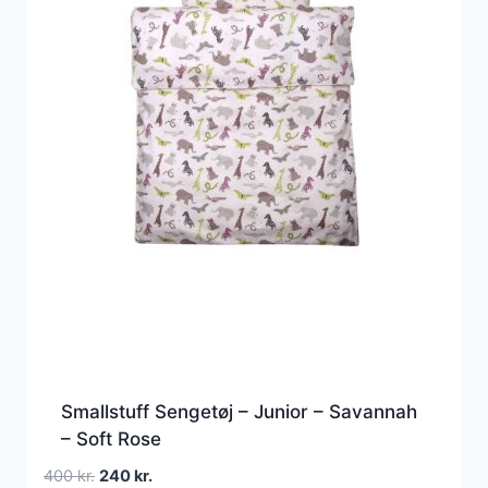
Smallstuff Sengetøj – Junior – Savannah
– Soft Rose
Den
Den
400
kr.
240
kr.