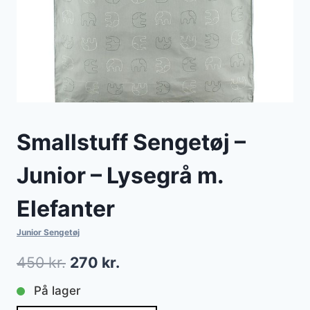
Smallstuff Sengetøj –
Junior – Lysegrå m.
Elefanter
Junior Sengetøj
Den
Den
450
kr.
270
kr.
oprindelige
aktuelle
På lager
pris
pris