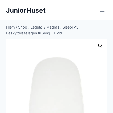
Fortsæt
JuniorHuset
til
indhold
Hjem
/
Shop
/
Legetøj
/
Madras
/
Sleepi V3
Beskyttelseslagen til Seng – Hvid