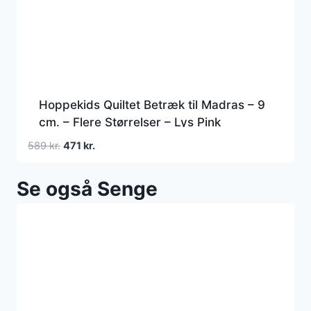
Hoppekids Quiltet Betræk til Madras – 9
cm. – Flere Størrelser – Lys Pink
Den
Den
589
kr.
471
kr.
oprindelige
aktuelle
pris
pris
Se også Senge
var:
er:
589 kr..
471 kr..