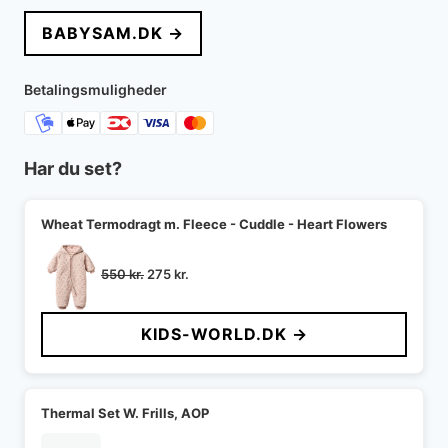
BABYSAM.DK →
Betalingsmuligheder
Har du set?
Wheat Termodragt m. Fleece - Cuddle - Heart Flowers
Den
Den
550
kr.
275
kr.
oprindelige
aktuelle
pris
pris
KIDS-WORLD.DK →
var:
er:
550 kr..
275 kr..
Thermal Set W. Frills, AOP