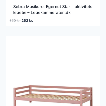
Sebra Musikuro, Egernet Star – aktivitets
legetøj – Legekammeraten.dk
Den
Den
350
kr.
262
kr.
oprindelige
aktuelle
pris
pris
var:
er:
350 kr..
262 kr..