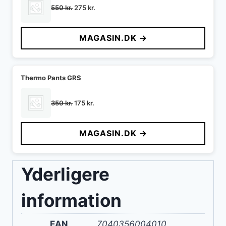
Den
Den
550
kr.
275
kr.
oprindelige
aktuelle
pris
pris
MAGASIN.DK →
var:
er:
550 kr..
275 kr..
Thermo Pants GRS
Den
Den
350
kr.
175
kr.
oprindelige
aktuelle
pris
pris
MAGASIN.DK →
var:
er:
350 kr..
175 kr..
Yderligere
information
EAN
7040356004010