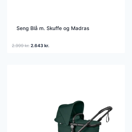
Seng Blå m. Skuffe og Madras
Den
Den
2.999
kr.
2.643
kr.
oprindelige
aktuelle
pris
pris
var:
er:
2.999 kr..
2.643 kr..