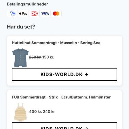
Betalingsmuligheder
Har du set?
Huttelihut Sommerdragt - Musselin - Bering Sea
Den
Den
250
kr.
150
kr.
oprindelige
aktuelle
pris
pris
KIDS-WORLD.DK →
var:
er:
250 kr..
150 kr..
FUB Sommerdragt - Strik - Ecru/Butter m. Hulmønster
Den
Den
400
kr.
240
kr.
oprindelige
aktuelle
pris
pris
KIDS-WORLD.DK →
var:
er: