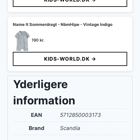
400 kr..
240 kr..
Name It Sommerdragt - NbmHipe - Vintage Indigo
190
kr.
KIDS-WORLD.DK →
Yderligere
information
EAN
5712850003173
Brand
Scandia