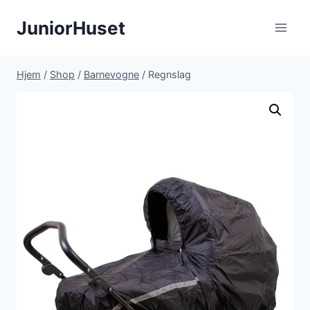
Fortsæt
JuniorHuset
til
indhold
Hjem
/
Shop
/
Barnevogne
/
Regnslag