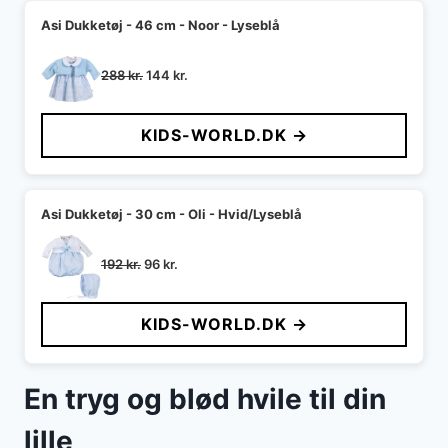
Asi Dukketøj - 46 cm - Noor - Lyseblå
Den
Den
288
kr.
144
kr.
oprindelige
aktuelle
pris
pris
KIDS-WORLD.DK →
var:
er:
288 kr..
144 kr..
Asi Dukketøj - 30 cm - Oli - Hvid/Lyseblå
Den
Den
192
kr.
96
kr.
oprindelige
aktuelle
pris
pris
KIDS-WORLD.DK →
var:
er:
192 kr..
96 kr..
En tryg og blød hvile til din
lille