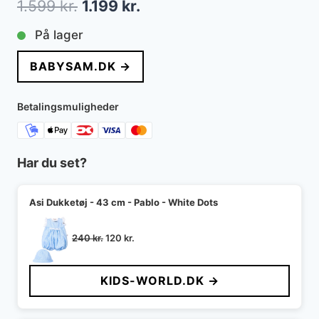
Den
Den
1.599
kr.
1.199
kr.
oprindelige
aktuelle
På lager
pris
pris
BABYSAM.DK →
var:
er:
1.599 kr..
1.199 kr..
Betalingsmuligheder
Har du set?
Asi Dukketøj - 43 cm - Pablo - White Dots
Den
Den
240
kr.
120
kr.
oprindelige
aktuelle
pris
pris
KIDS-WORLD.DK →
var:
er:
240 kr..
120 kr..