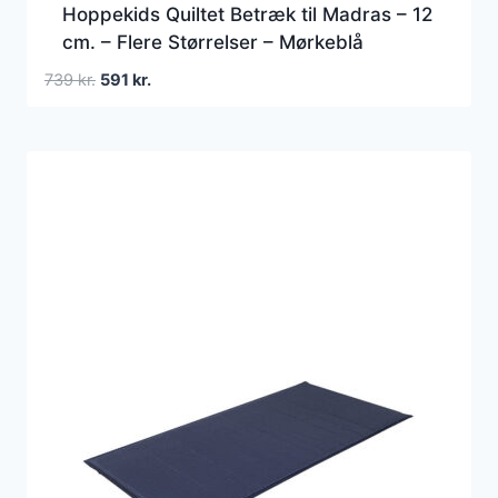
Hoppekids Quiltet Betræk til Madras – 12
cm. – Flere Størrelser – Mørkeblå
Den
Den
739
kr.
591
kr.
oprindelige
aktuelle
pris
pris
var:
er:
739 kr..
591 kr..