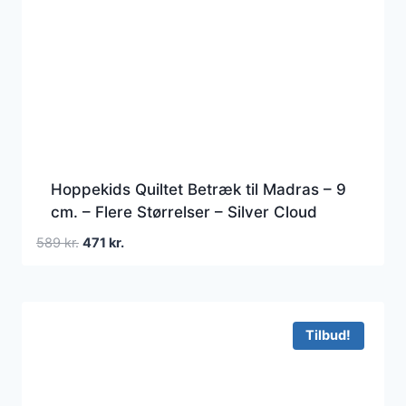
Hoppekids Quiltet Betræk til Madras – 9
cm. – Flere Størrelser – Silver Cloud
Den
Den
589
kr.
471
kr.
oprindelige
aktuelle
pris
pris
var:
er:
589 kr..
471 kr..
Tilbud!