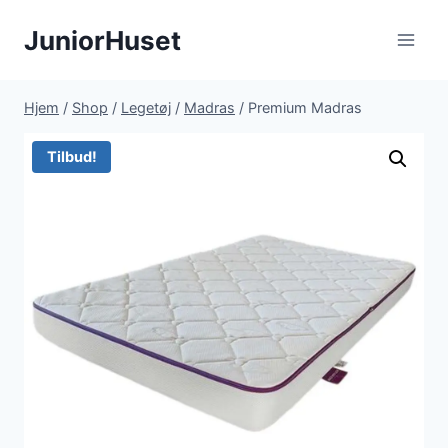
Fortsæt
JuniorHuset
til
indhold
Hjem
/
Shop
/
Legetøj
/
Madras
/
Premium Madras
Tilbud!