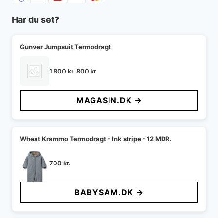
Har du set?
Gunver Jumpsuit Termodragt
Den
Den
1.800
kr.
800
kr.
oprindelige
aktuelle
pris
pris
MAGASIN.DK →
var:
er:
1.800 kr..
800 kr..
Wheat Krammo Termodragt - Ink stripe - 12 MDR.
700
kr.
BABYSAM.DK →