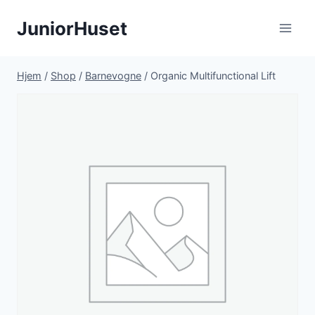
Fortsæt
JuniorHuset
til
indhold
Hjem
/
Shop
/
Barnevogne
/
Organic Multifunctional Lift