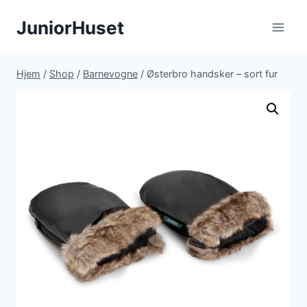
Fortsæt
JuniorHuset
til
indhold
Hjem
/
Shop
/
Barnevogne
/
Østerbro handsker – sort fur