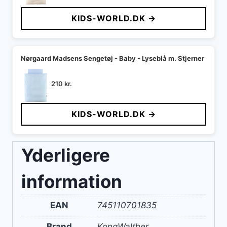
KIDS-WORLD.DK →
Nørgaard Madsens Sengetøj - Baby - Lyseblå m. Stjerner
210
kr.
KIDS-WORLD.DK →
Yderligere
information
EAN
745110701835
Brand
KongWalther