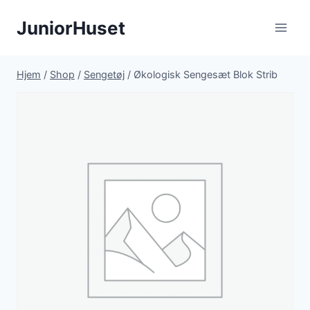
Fortsæt
JuniorHuset
til
indhold
Hjem
/
Shop
/
Sengetøj
/
Økologisk Sengesæt Blok Strib