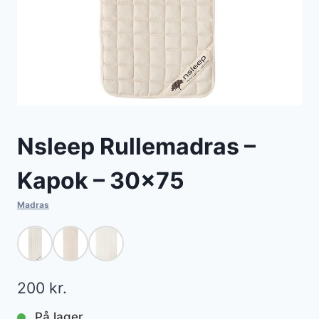
Nsleep Rullemadras –
Kapok – 30×75
Madras
200
kr.
På lager