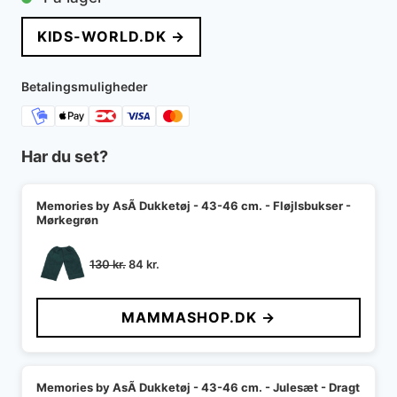
KIDS-WORLD.DK →
Betalingsmuligheder
Har du set?
Memories by AsÃ­ Dukketøj - 43-46 cm. - Fløjlsbukser -
Mørkegrøn
Den
Den
130
kr.
84
kr.
oprindelige
aktuelle
pris
pris
MAMMASHOP.DK →
var:
er:
130 kr..
84 kr..
Memories by AsÃ­ Dukketøj - 43-46 cm. - Julesæt - Dragt