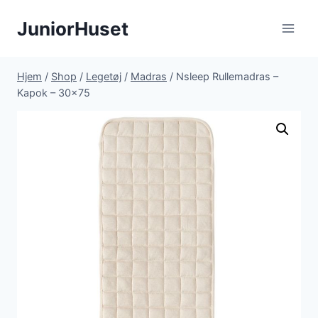
Fortsæt
JuniorHuset
til
indhold
Hjem
/
Shop
/
Legetøj
/
Madras
/
Nsleep Rullemadras –
Kapok – 30×75